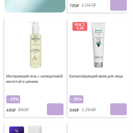
1 047₽
785₽
МАСТ
ХЭВ
Матирующий гель с салициловой
Балансирующий крем для лица
кислотой и цинком
- 25%
- 25%
660₽
1 264₽
495₽
948₽
%