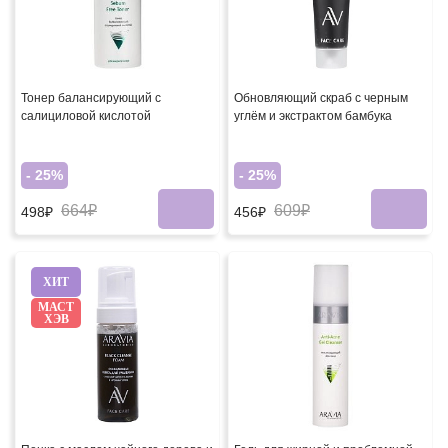
Тонер балансирующий с
Обновляющий скраб с черным
салициловой кислотой
углём и экстрактом бамбука
- 25%
- 25%
664₽
609₽
498₽
456₽
ХИТ
МАСТ
ХЭВ