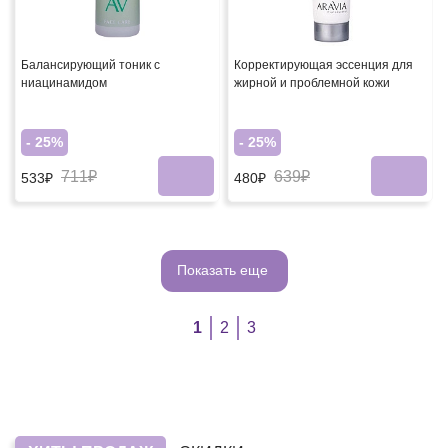
Балансирующий тоник с
Корректирующая эссенция для
ниацинамидом
жирной и проблемной кожи
- 25%
- 25%
711₽
639₽
533₽
480₽
Показать еще
1
2
3