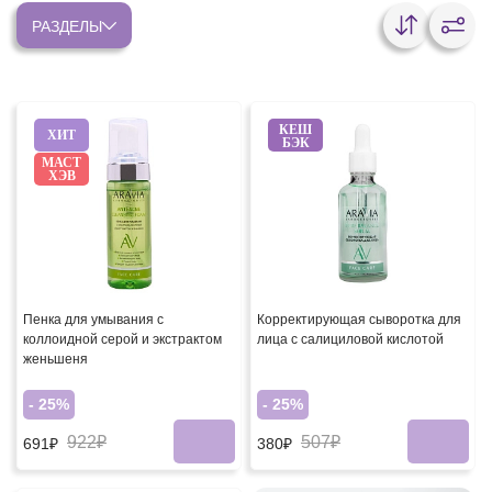
РАЗДЕЛЫ
КЕШ
ХИТ
БЭК
МАСТ
ХЭВ
Пенка для умывания с
Корректирующая сыворотка для
коллоидной серой и экстрактом
лица с салициловой кислотой
женьшеня
- 25%
- 25%
922₽
507₽
691₽
380₽