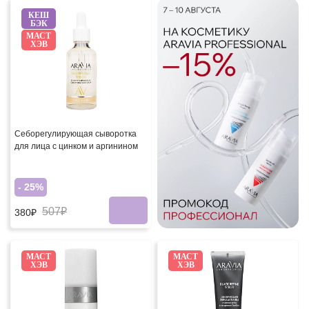
КЕШ
БЭК
МАСТ
ХЭВ
Себорегулирующая сыворотка
для лица с цинком и аргинином
- 25%
507₽
380₽
МАСТ
МАСТ
ХЭВ
ХЭВ