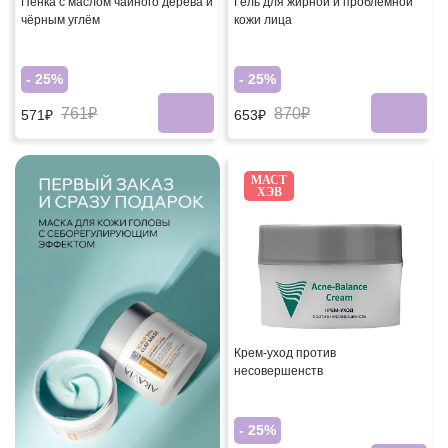
Пенка с маслом чайного дерева и
Гель для жирной и проблемной
чёрным углём
кожи лица
- 25%
- 25%
761₽
870₽
571₽
653₽
МАСТ
ХЭВ
Крем-уход против
несовершенств
- 25%