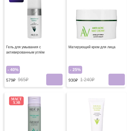
Гель для умывания с
Матирующий крем для лица
активированным углём
- 40%
- 25%
965₽
1 240₽
579₽
930₽
МАСТ
ХЭВ