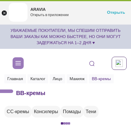
ARAVIA
ARAVIA
Открыть
Открыть
undefined
Открыть в приложении
Бесплатноru.aravia.new
УВАЖАЕМЫЕ ПОКУПАТЕЛИ, МЫ СПЕШИМ ОТПРАВИТЬ
ВАШИ ЗАКАЗЫ КАК МОЖНО БЫСТРЕЕ, НО ОНИ МОГУТ
ЗАДЕРЖАТЬСЯ НА 1–2 ДНЯ ♥
Главная
Каталог
Лицо
Макияж
BB-кремы
BB-кремы
CC-кремы
Консилеры
Помады
Тени