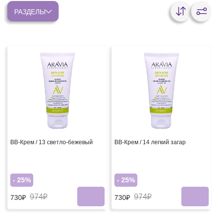
РАЗДЕЛЫ
ВВ-Крем / 13 светло-бежевый
ВВ-Крем / 14 легкий загар
- 25%
- 25%
974₽
974₽
730₽
730₽