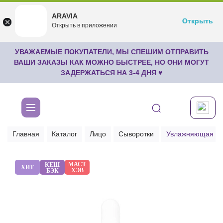
ARAVIA
ARAVIA
Открыть
Открыть
undefined
Открыть в приложении
Бесплатноru.aravia.new
УВАЖАЕМЫЕ ПОКУПАТЕЛИ, МЫ СПЕШИМ ОТПРАВИТЬ
ВАШИ ЗАКАЗЫ КАК МОЖНО БЫСТРЕЕ, НО ОНИ МОГУТ
ЗАДЕРЖАТЬСЯ НА 3-4 ДНЯ ♥
Главная
Каталог
Лицо
Сыворотки
Увлажняющая сыв
МАСТ
КЕШ
ХИТ
ХЭВ
БЭК