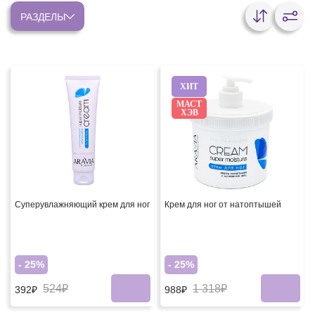
РАЗДЕЛЫ
ХИТ
МАСТ
ХЭВ
Суперувлажняющий крем для ног
Крем для ног от натоптышей
- 25%
- 25%
524₽
1 318₽
392₽
988₽