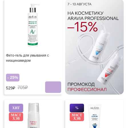
Фито-гель для умывания с
ниацинамидом
- 25%
705₽
529₽
ХИТ
%
МАСТ
МАСТ
ХЭВ
ХЭВ