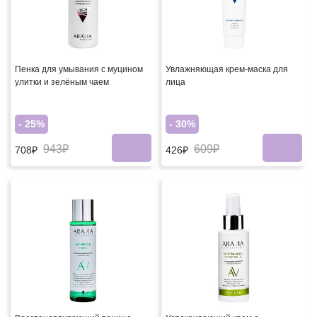
Пенка для умывания с муцином
Увлажняющая крем-маска для
улитки и зелёным чаем
лица
- 25%
- 30%
943₽
609₽
708₽
426₽