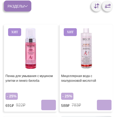
РАЗДЕЛЫ
ХИТ
ХИТ
Пенка для умывания с муцином
Мицеллярная вода с
улитки и гинкго билоба
гиалуроновой кислотой
- 25%
- 25%
922₽
783₽
691₽
588₽