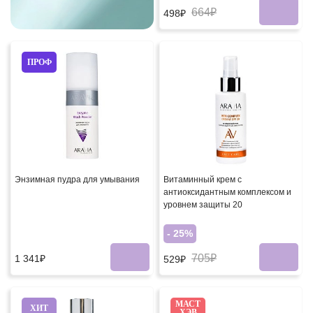
664₽
498₽
ПРОФ
Энзимная пудра для умывания
Витаминный крем с
антиоксидантным комплексом и
уровнем защиты 20
- 25%
705₽
1 341₽
529₽
МАСТ
ХИТ
ХЭВ