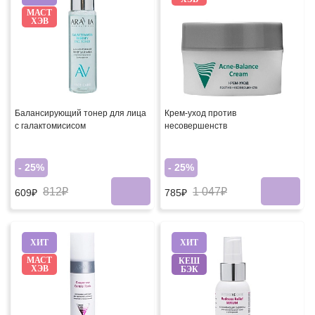
МАСТ
ХЭВ
Балансирующий тонер для лица
Крем-уход против
с галактомисисом
несовершенств
- 25%
- 25%
812₽
1 047₽
609₽
785₽
ХИТ
ХИТ
МАСТ
КЕШ
ХЭВ
БЭК