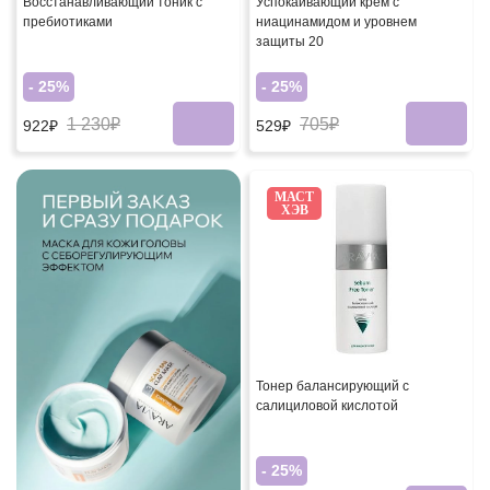
Восстанавливающий тоник с
Успокаивающий крем с
пребиотиками
ниацинамидом и уровнем
защиты 20
- 25%
- 25%
1 230₽
705₽
922₽
529₽
МАСТ
ХЭВ
Тонер балансирующий с
салициловой кислотой
- 25%