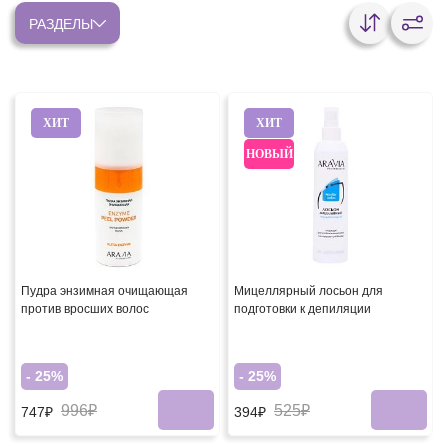
РАЗДЕЛЫ
ХИТ
ХИТ
НОВЫЙ
Пудра энзимная очищающая
Мицеллярный лосьон для
против вросших волос
подготовки к депиляции
- 25%
- 25%
996₽
525₽
747₽
394₽