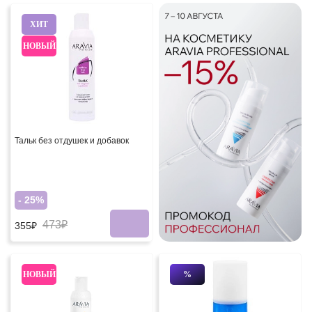
ХИТ
НОВЫЙ
Тальк без отдушек и добавок
- 25%
473₽
355₽
НОВЫЙ
%