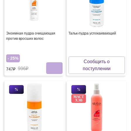
Энзимная пудра очищающая
Тальк-пудра успокаивающий
против вросших волос
- 25%
Сообщить о
996₽
поступлении
747₽
%
%
МАСТ
ХЭВ