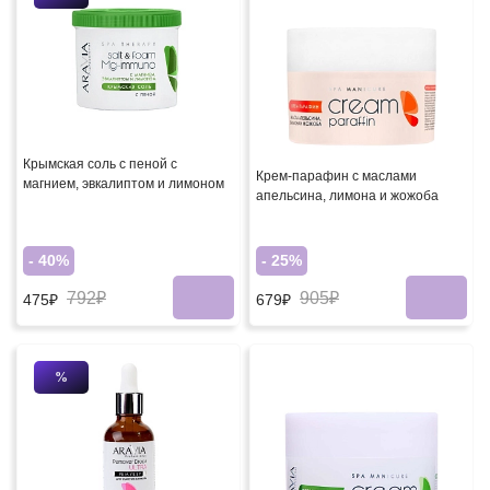
Крымская соль с пеной с
Крем-парафин с маслами
магнием, эвкалиптом и лимоном
апельсина, лимона и жожоба
- 40%
- 25%
792₽
905₽
475₽
679₽
%