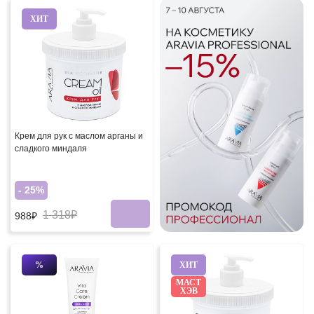
ХИТ
Крем для рук с маслом арганы и
сладкого миндаля
- 25%
1 318₽
988₽
%
ХИТ
МАСТ
ХЭВ