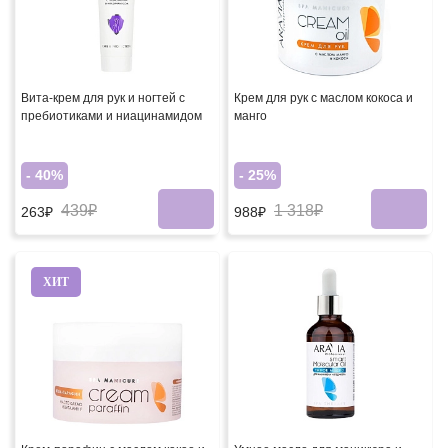
Вита-крем для рук и ногтей с
Крем для рук с маслом кокоса и
пребиотиками и ниацинамидом
манго
- 40%
- 25%
439₽
1 318₽
263₽
988₽
ХИТ