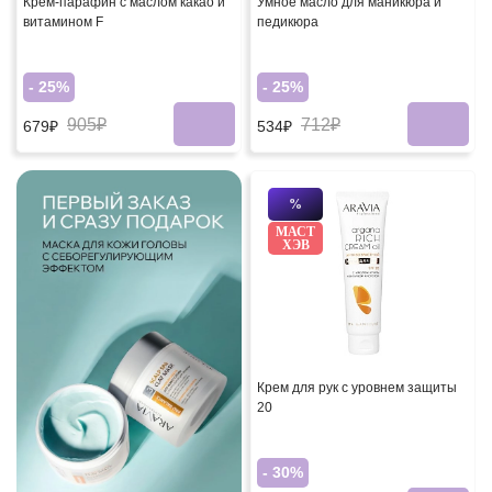
Крем-парафин с маслом какао и
Умное масло для маникюра и
витамином F
педикюра
- 25%
- 25%
905₽
712₽
679₽
534₽
%
МАСТ
ХЭВ
Крем для рук с уровнем защиты
20
- 30%