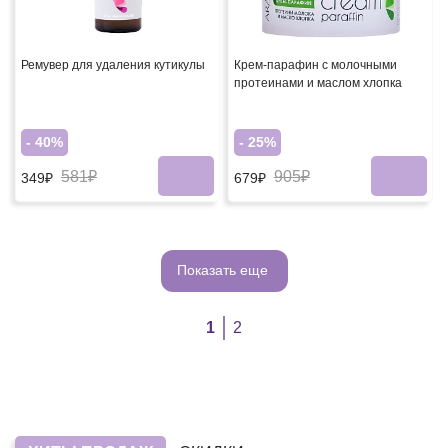
Ремувер для удаления кутикулы
Крем-парафин с молочными
протеинами и маслом хлопка
- 40%
- 25%
581₽
905₽
349₽
679₽
Показать еще
1
2