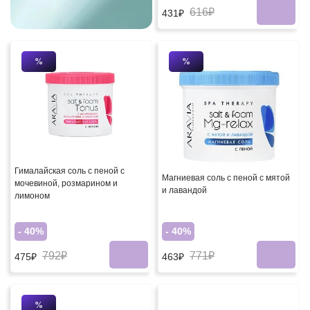
616₽
431₽
%
%
Гималайская соль с пеной с
Магниевая соль с пеной с мятой
мочевиной, розмарином и
и лавандой
лимоном
- 40%
- 40%
792₽
771₽
475₽
463₽
%