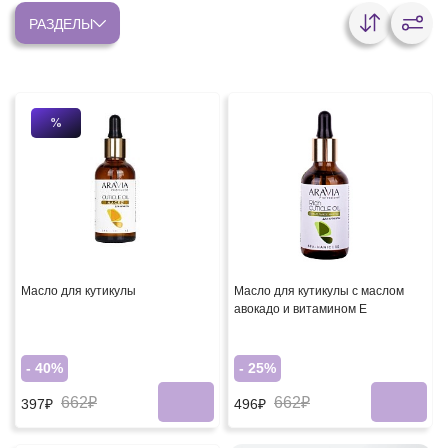
РАЗДЕЛЫ
%
Масло для кутикулы
Масло для кутикулы с маслом
авокадо и витамином E
- 40%
- 25%
662₽
662₽
397₽
496₽