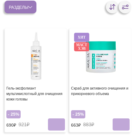
РАЗДЕЛЫ
ХИТ
МАСТ
ХЭВ
Гель-эксфолиант
Скраб для активного очищения и
мультикислотный для очищения
прикорневого объема
кожи головы
- 25%
- 25%
921₽
883₽
690₽
663₽