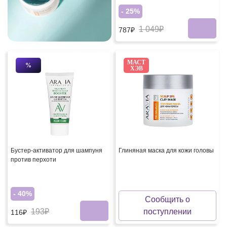
- 25%
1 049₽
787₽
МАСТ
%
ХЭВ
Бустер-активатор для шампуня
Глиняная маска для кожи головы
против перхоти
- 40%
Сообщить о
193₽
поступлении
116₽