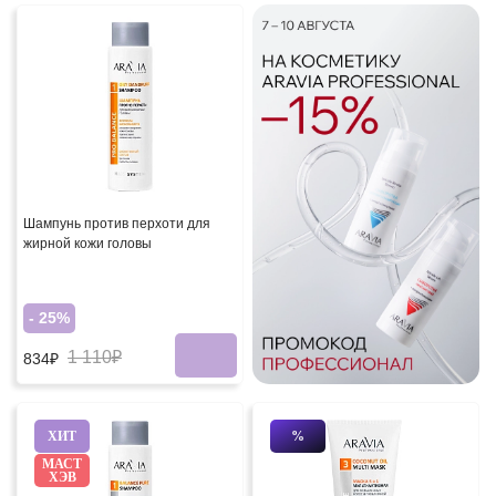
Шампунь против перхоти для
жирной кожи головы
- 25%
1 110₽
834₽
ХИТ
%
МАСТ
ХЭВ