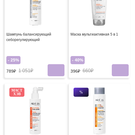
Шампунь балансирующий
Маска мультиактивная 5 в 1
себорегулирующий
- 25%
- 40%
1 051₽
660₽
789₽
396₽
МАСТ
%
ХЭВ