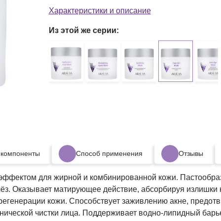
очищает
Характеристики и описание
Из этой же серии:
 компоненты
Способ применения
Отзывы
ффектом для жирной и комбинированной кожи. Пастообраз
лёз. Оказывает матирующее действие, абсорбируя излишки
 регенерации кожи. Способствует заживлению акне, предот
нической чистки лица. Поддерживает водно-липидный барь