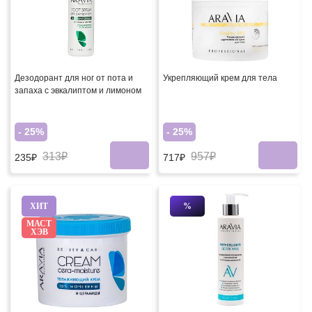
Дезодорант для ног от пота и
Укрепляющий крем для тела
запаха с эвкалиптом и лимоном
- 25%
- 25%
313₽
957₽
235₽
717₽
ХИТ
%
МАСТ
ХЭВ