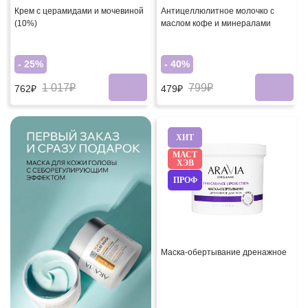
Крем с церамидами и мочевиной
Антицеллюлитное молочко с
(10%)
маслом кофе и минералами
- 25%
- 40%
1 017₽
799₽
762₽
479₽
ХИТ
МАСТ
ХЭВ
ПРОФ
Маска-обертывание дренажное