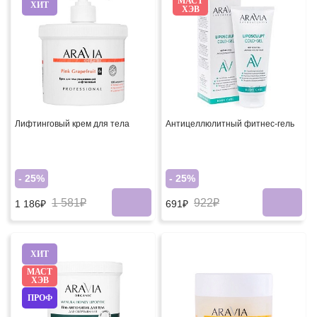
МАСТ
ХИТ
ХЭВ
Лифтинговый крем для тела
Антицеллюлитный фитнес-гель
- 25%
- 25%
1 581₽
922₽
1 186₽
691₽
ХИТ
МАСТ
ХЭВ
ПРОФ