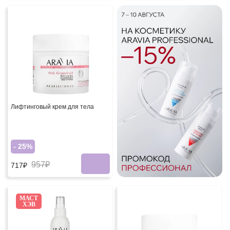
Лифтинговый крем для тела
- 25%
957₽
717₽
МАСТ
ХЭВ