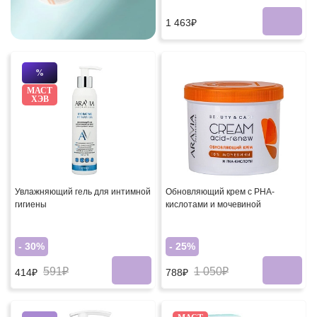
1 463₽
%
МАСТ
ХЭВ
Увлажняющий гель для интимной
Обновляющий крем с PHA-
гигиены
кислотами и мочевиной
- 30%
- 25%
591₽
1 050₽
414₽
788₽