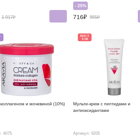
- 25%
₽
716₽
1 017₽
955₽
МАСТ
Т
ХЭВ
 коллагеном и мочевиной (10%)
Мульти-крем с пептидами и
антиоксидантами
: 4075
Артикул: 9205