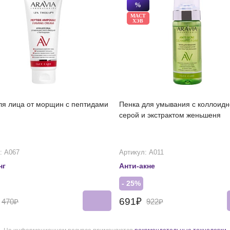
%
МАСТ
ХЭВ
ля лица от морщин с пептидами
Пенка для умывания с коллоидн
серой и экстрактом женьшеня
: А067
Артикул: А011
нг
Анти-акне
- 25%
691₽
470₽
922₽