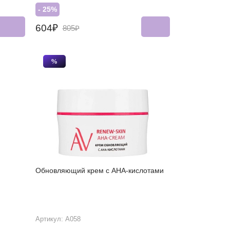
- 25%
604₽
805₽
%
Обновляющий крем с АНА-кислотами
Артикул: А058