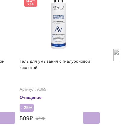
МАСТ
МАСТ
ХЭВ
ХЭВ
ой
Гель для умывания с гиалуроновой
Увлажняющий т
кислотой
кислотой
Артикул: А065
Артикул: А085
Очищение
Против сухос
- 25%
- 25%
509₽
400₽
679₽
533₽