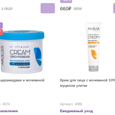
₽
660₽
1 062₽
880₽
Т
Т
 церамидами и мочевиной
Крем для лица с мочевиной 10
муцином улитки
: 4074
Артикул: 4086
ановление
Ежедневный уход