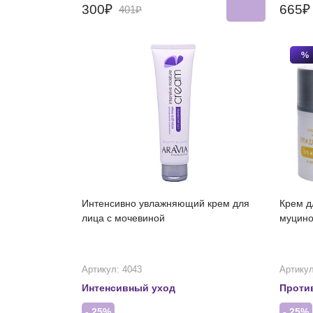
300₽
665
401₽
%
Интенсивно увлажняющий крем для
Крем д
лица с мочевиной
муцино
Артикул: 4043
Артикул
Интенсивный уход
Проти
- 25%
- 25%