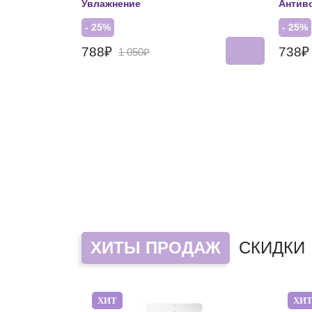
Увлажнение
Антив
- 25%
- 25%
788₽
738
1 050₽
ХИТЫ ПРОДАЖ
СКИДКИ
ХИТ
ХИ