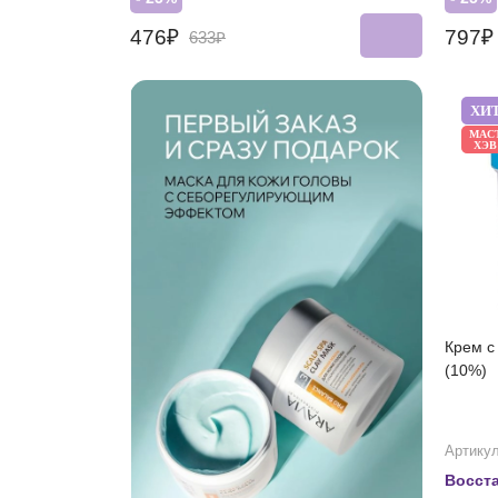
476₽
797
633₽
ХИ
МАС
ХЭВ
Крем с
(10%)
Артикул
Восст