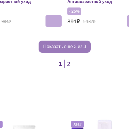
озрастной уход
Антивозрастной уход
- 25%
₽
891₽
984₽
1 187₽
Показать еще
3 из 3
1
2
Т
ХИТ