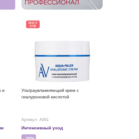
МАСТ
ХЭВ
% и
Ультраувлажняющий крем с
гиалуроновой кислотой
Артикул: А061
ми
Интенсивный уход
- 30%