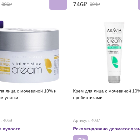
₽
746₽
886₽
994₽
ля лица с мочевиной 10% и
Крем для лица с мочевиной 10
м улитки
пребиотиками
: 4069
Артикул: 4087
в сухости
Рекомендовано дерматолога
- 25%