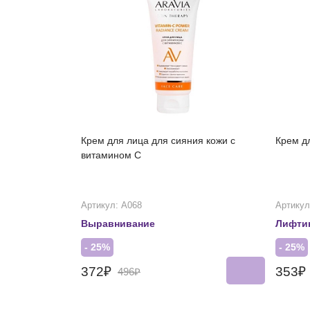
Крем для лица для сияния кожи с
Крем д
витамином С
Артикул: А068
Артикул
Выравнивание
Лифти
- 25%
- 25%
372₽
353₽
496₽