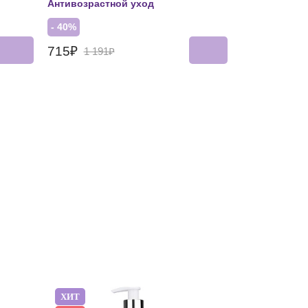
Антивозрастной уход
- 40%
715₽
1 191₽
ХИТ
ХИТ