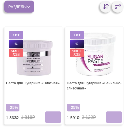
РАЗДЕЛЫ
ХИТ
ХИТ
%
%
МАСТ
МАСТ
ХЭВ
ХЭВ
Паста для шугаринга «Плотная»
Паста для шугаринга «Ванильно-
сливочная»
- 25%
- 25%
1 818₽
2 122₽
1 363₽
1 591₽