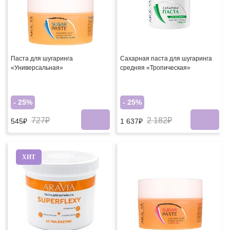
Паста для шугаринга
Сахарная паста для шугаринга
«Универсальная»
средняя «Тропическая»
- 25%
- 25%
727₽
2 182₽
545₽
1 637₽
ХИТ