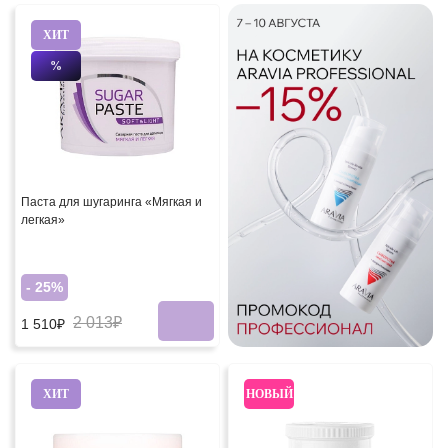
ХИТ
%
Паста для шугаринга «Мягкая и
легкая»
- 25%
2 013₽
1 510₽
ХИТ
НОВЫЙ