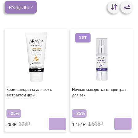
РАЗДЕЛЫ
ХИТ
Крем-сыворотка для век с
Ночная сыворотка-концентрат
экстрактом икры
для век
- 25%
- 25%
398₽
1 535₽
298₽
1 151₽