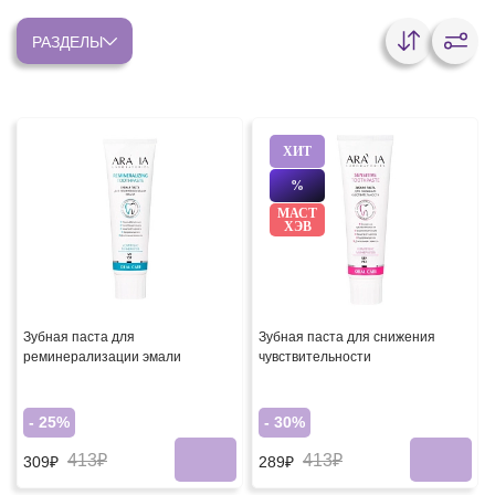
РАЗДЕЛЫ
ХИТ
%
МАСТ
ХЭВ
Зубная паста для
Зубная паста для снижения
реминерализации эмали
чувствительности
- 25%
- 30%
413₽
413₽
309₽
289₽