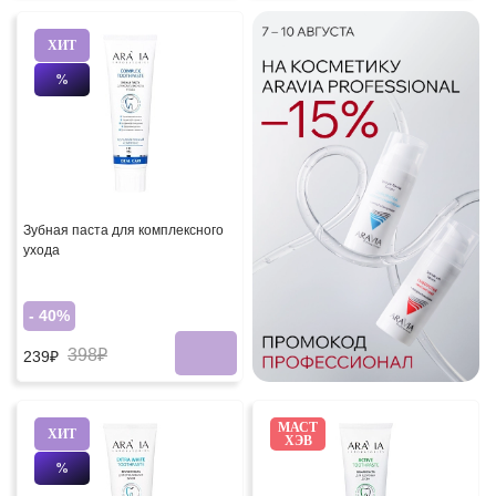
ХИТ
%
Зубная паста для комплексного
ухода
- 40%
398₽
239₽
МАСТ
ХИТ
ХЭВ
%