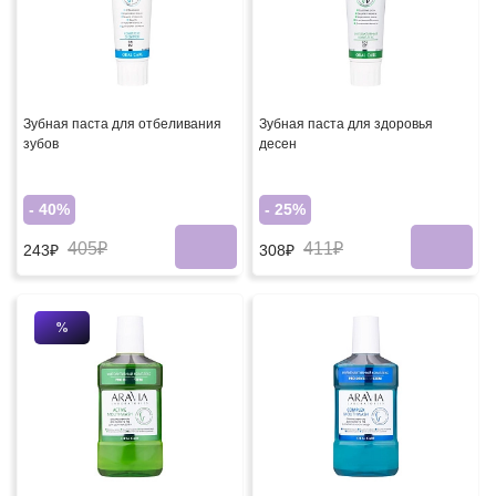
Зубная паста для отбеливания
Зубная паста для здоровья
зубов
десен
- 40%
- 25%
405₽
411₽
243₽
308₽
%