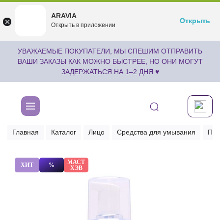
ARAVIA
ARAVIA
Открыть
Открыть
undefined
Открыть в приложении
Бесплатноru.aravia.new
УВАЖАЕМЫЕ ПОКУПАТЕЛИ, МЫ СПЕШИМ ОТПРАВИТЬ
ВАШИ ЗАКАЗЫ КАК МОЖНО БЫСТРЕЕ, НО ОНИ МОГУТ
ЗАДЕРЖАТЬСЯ НА 1–2 ДНЯ ♥
Главная
Каталог
Лицо
Средства для умывания
Пен
МАСТ
ХИТ
%
ХЭВ