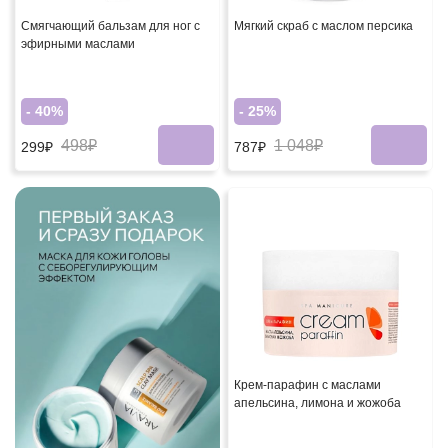
Смягчающий бальзам для ног с
Мягкий скраб с маслом персика
эфирными маслами
- 40%
- 25%
498₽
1 048₽
299₽
787₽
Крем-парафин с маслами
апельсина, лимона и жожоба