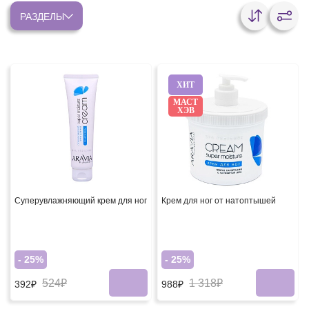
РАЗДЕЛЫ
ХИТ
МАСТ
ХЭВ
Суперувлажняющий крем для ног
Крем для ног от натоптышей
- 25%
- 25%
524₽
1 318₽
392₽
988₽