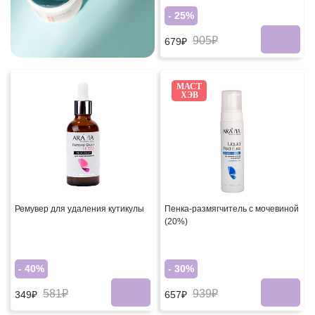
- 25%
905₽
679₽
МАСТ
ХЭВ
Ремувер для удаления кутикулы
Пенка-размягчитель с мочевиной
(20%)
- 40%
- 30%
581₽
939₽
349₽
657₽