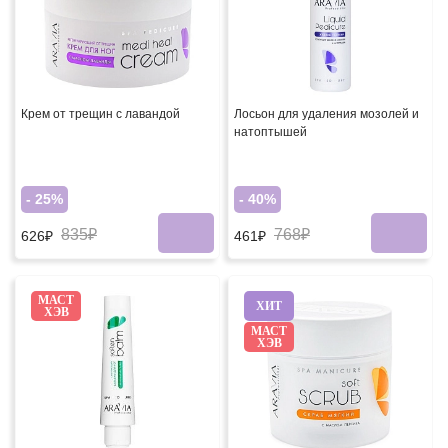
Крем от трещин с лавандой
Лосьон для удаления мозолей и
натоптышей
- 25%
- 40%
835₽
768₽
626₽
461₽
МАСТ
ХИТ
ХЭВ
МАСТ
ХЭВ