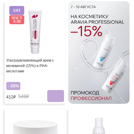
ХИТ
МАСТ
ХЭВ
Ультраувлажняющий крем с
мочевиной (15%) и PHA-
кислотами
- 25%
548₽
412₽