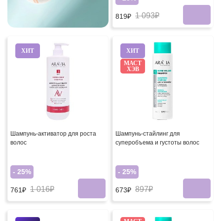
1 093₽
819₽
ХИТ
ХИТ
МАСТ
ХЭВ
Шампунь-активатор для роста
Шампунь-стайлинг для
волос
суперобъема и густоты волос
- 25%
- 25%
1 016₽
897₽
761₽
673₽