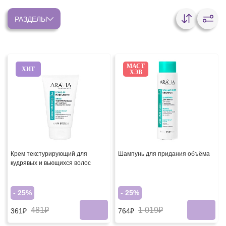
РАЗДЕЛЫ
МАСТ
ХИТ
ХЭВ
Крем текстурирующий для
Шампунь для придания объёма
кудрявых и вьющихся волос
- 25%
- 25%
481₽
1 019₽
361₽
764₽