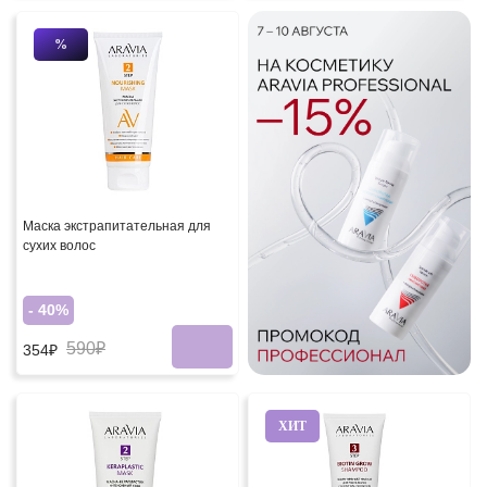
%
Маска экстрапитательная для
сухих волос
- 40%
590₽
354₽
ХИТ