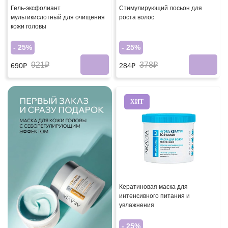
Гель-эксфолиант
Стимулирующий лосьон для
мультикислотный для очищения
роста волос
кожи головы
- 25%
- 25%
921₽
378₽
690₽
284₽
ХИТ
Кератиновая маска для
интенсивного питания и
увлажнения
- 25%