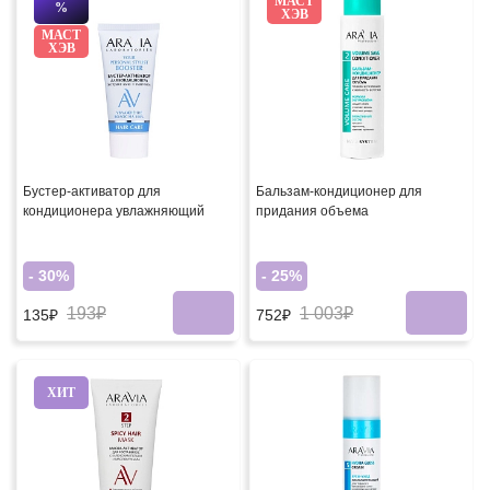
МАСТ
%
ХЭВ
МАСТ
ХЭВ
Бустер-активатор для
Бальзам-кондиционер для
кондиционера увлажняющий
придания объема
- 30%
- 25%
193₽
1 003₽
135₽
752₽
ХИТ