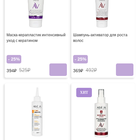
Маска-керапластик интенсивный
Шампунь-активатор для роста
уход с кератином
волос
- 25%
- 25%
525₽
492₽
394₽
369₽
ХИТ