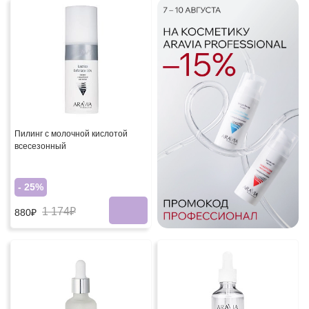
Пилинг с молочной кислотой
всесезонный
- 25%
1 174₽
880₽