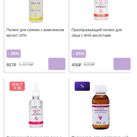
Пилинг для сияния с комплексом
Преображающий пилинг для
кислот 10%
лица с АНА-кислотами
- 25%
- 25%
1 076₽
609₽
807₽
456₽
МАСТ
%
ХЭВ