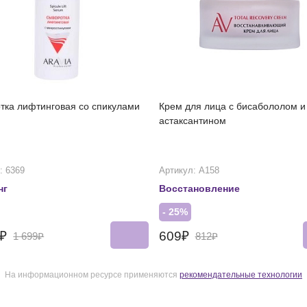
тка лифтинговая со спикулами
Крем для лица с бисабололом и
астаксантином
: 6369
Артикул: А158
нг
Восстановление
- 25%
4₽
609₽
1 699₽
812₽
На информационном ресурсе применяются
рекомендательные технологии