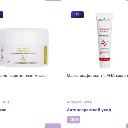
%
илл-каротиновая маска
Маска-эксфолиант с AHA-кисло
: А018
Артикул: А066
кне
Антивозрастной уход
- 30%