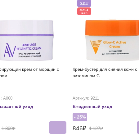
ХИТ
МАСТ
ХЭВ
рирующий крем от морщин с
Крем-бустер для сияния кожи с
лом
витамином С
: А060
Артикул: 9211
озрастной уход
Ежедневный уход
- 25%
₽
846₽
1 300₽
1 127₽