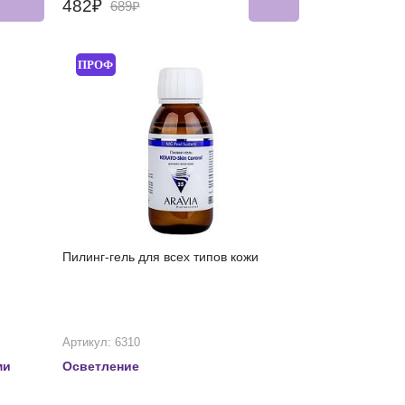
482₽
689₽
ПРОФ
Пилинг-гель для всех типов кожи
Артикул: 6310
ми
Осветление