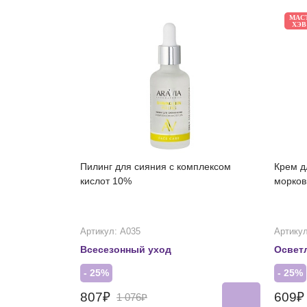
МАС
ХЭВ
Пилинг для сияния с комплексом
Крем д
кислот 10%
морков
Артикул: А035
Артикул
Всесезонный уход
Освет
- 25%
- 25%
807₽
609
1 076₽