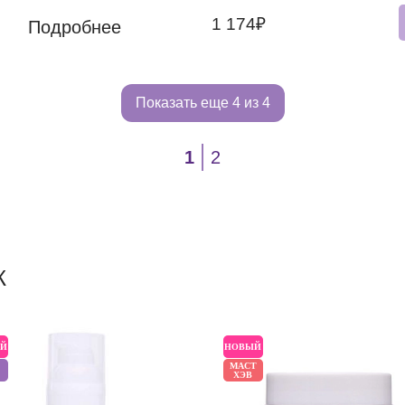
1 174₽
Подробнее
Показать еще
4 из 4
1
2
Ж
Й
НОВЫЙ
МАСТ
ХЭВ