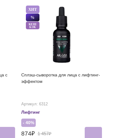
ХИТ
%
КЕШ
БЭК
ца с
Сплэш-сыворотка для лица с лифтинг-
эффектом
Артикул: 6312
Лифтинг
- 40%
874₽
1 457₽