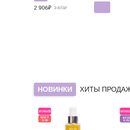
2 906₽
3 873₽
НОВИНКИ
ХИТЫ ПРОДА
НОВЫЙ
НОВЫ
МАСТ
КЕШ
ХЭВ
БЭК