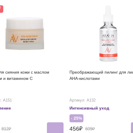
Т
ля сияния кожи с маслом
Преображающий пилинг для ли
и и витамином C
АНА-кислотами
: А151
Артикул: А132
ление
Интенсивный уход
- 25%
₽
456₽
812₽
609₽