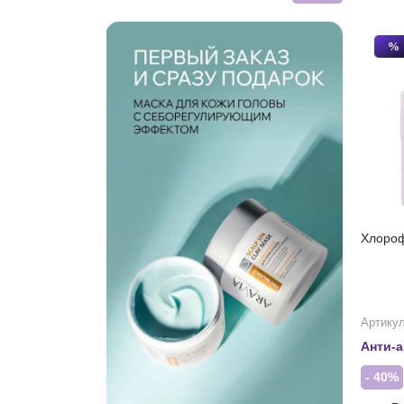
%
Хлороф
Артикул
Анти-а
- 40%