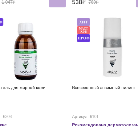
₽
538₽
1 047₽
769₽
Ф
ХИТ
МАСТ
ХЭВ
ПРОФ
-гель для жирной кожи
Всесезонный энзимный пилинг
: 6308
Артикул: 6101
кне
Рекомендовано дерматолога