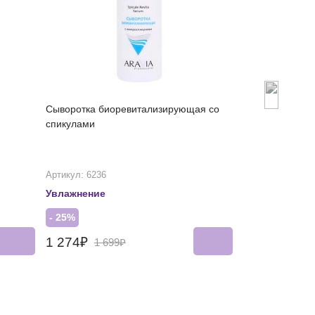
Сыворотка биоревитализирующая со
Успокаивающи
спикулами
для лица
Артикул: 6236
Артикул: 6376
Увлажнение
Рекомендован
- 25%
- 25%
1 274₽
1 012₽
1 699₽
1 34