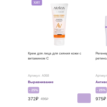
ХИТ
Крем для лица для сияния кожи с
Регене
витамином С
ретино
Артикул: А068
Артикул
Выравнивание
Антив
- 25%
- 25%
372₽
975
496₽