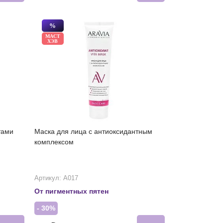
%
МАСТ
ХЭВ
тами
Маска для лица с антиоксидантным
комплексом
Артикул: А017
От пигментных пятен
- 30%