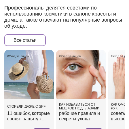
Профессионалы делятся советами по
использованию косметики в салоне красоты и
дома, а также отвечают на популярные вопросы
об уходе.
Все статьи
#Уход за лицом
#Уход за лицом
#Уход за ру
КАК ИЗБАВИТЬСЯ ОТ
КАК ОМОЛ
СГОРЕЛИ ДАЖЕ С SPF
МЕШКОВ ПОД ГЛАЗАМИ
РУК
11 ошибок, которые
рабочие правила и
советы 
сводят защиту к
секреты ухода
высшей 
нулю