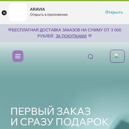
ARAVIA
ARAVIA
Открыть
Открыть
undefined
Открыть в приложении
Бесплатноru.aravia.new
💜БЕСПЛАТНАЯ ДОСТАВКА ЗАКАЗОВ НА СУММУ ОТ 3 000
РУБЛЕЙ.
ЗА ПОКУПКАМИ
💜