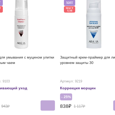
Т
ХИТ
Т
МАСТ
ХЭВ
для умывания с муцином улитки
Защитный крем-праймер для ли
ным чаем
уровнем защиты 30
: 9103
Артикул: 9219
аивающий уход
Коррекция морщин
- 25%
₽
838₽
943₽
1 117₽