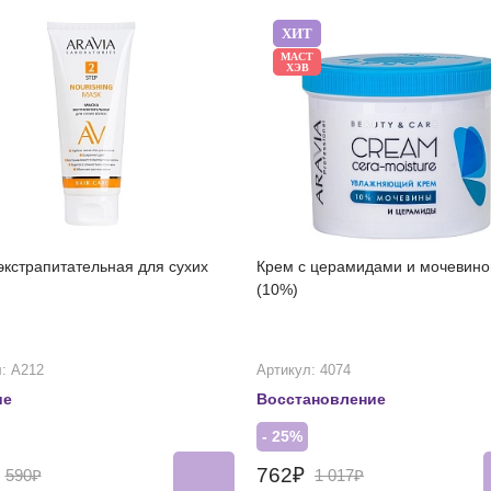
ХИТ
МАСТ
ХЭВ
экстрапитательная для сухих
Крем с церамидами и мочевино
(10%)
: А212
Артикул: 4074
ие
Восстановление
- 25%
₽
762₽
590₽
1 017₽