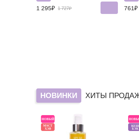
1 295₽
761
1 727₽
НОВИНКИ
ХИТЫ ПРОДА
НОВЫЙ
НОВЫ
МАСТ
КЕШ
ХЭВ
БЭК