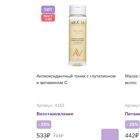
ХИТ
МАСТ
ХЭВ
Антиоксидантный тоник с глутатионом
Маска 
и витамином С
волос
Артикул: А163
Артикул
Восстановление
Питан
- 25%
- 25%
533₽
442
711₽