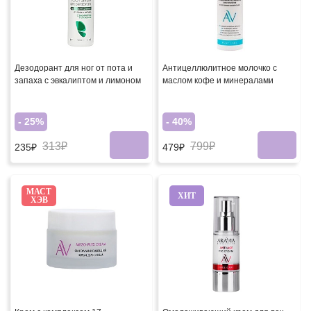
Дезодорант для ног от пота и
Антицеллюлитное молочко с
запаха с эвкалиптом и лимоном
маслом кофе и минералами
- 25%
- 40%
313₽
799₽
235₽
479₽
МАСТ
ХИТ
ХЭВ