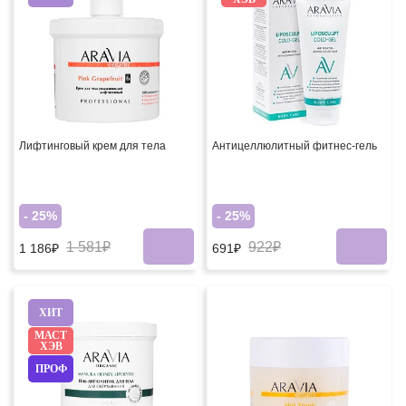
Лифтинговый крем для тела
Антицеллюлитный фитнес-гель
- 25%
- 25%
1 581₽
922₽
1 186₽
691₽
ХИТ
МАСТ
ХЭВ
ПРОФ