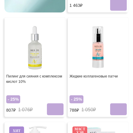
1 463₽
Пилинг для сияния с комплексом
Жидкие коллагеновые патчи
кислот 10%
- 25%
- 25%
1 076₽
1 050₽
807₽
788₽
МАСТ
ХИТ
ХЭВ