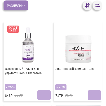
РАЗДЕЛЫ
МАСТ
ХЭВ
Всесезонный пилинг для
Лифтинговый крем для тела
упругости кожи с кислотами
- 25%
- 25%
860₽
957₽
646₽
717₽