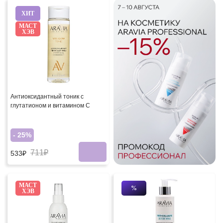
ХИТ
МАСТ
ХЭВ
Антиоксидантный тоник с
глутатионом и витамином С
- 25%
711₽
533₽
МАСТ
%
ХЭВ