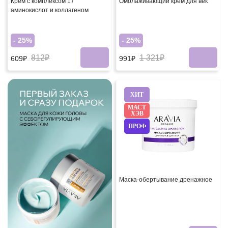
Крем с комплексом 17
Омолаживающий крем для век
аминокислот и коллагеном
- 25%
- 25%
812₽
1 321₽
609₽
991₽
ХИТ
МАСТ
ХЭВ
ПРОФ
Маска-обертывание дренажное