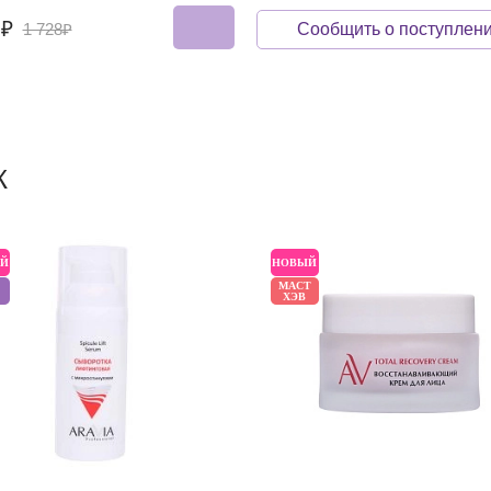
7₽
Сообщить о поступлен
1 728₽
Ж
Й
НОВЫЙ
МАСТ
ХЭВ