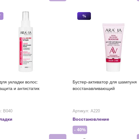
Т
%
для укладки волос:
Бустер-активатор для шампуня
ащита и антистатик
восстанавливающий
: В040
Артикул: А220
ладки
Восстановление
- 40%