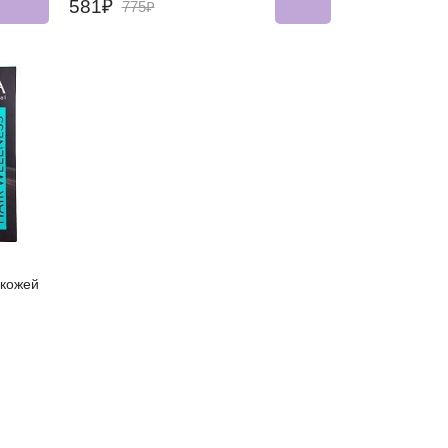
581₽
775₽
 кожей