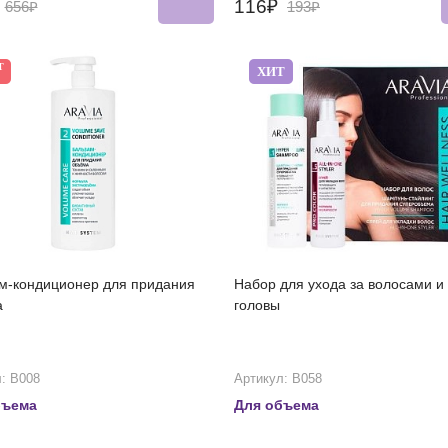
₽
116₽
656₽
193₽
Т
ХИТ
м-кондиционер для придания
Набор для ухода за волосами и
а
головы
: В008
Артикул: В058
бъема
Для объема