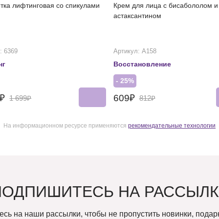
тка лифтинговая со спикулами
Крем для лица с бисабололом и
астаксантином
: 6369
Артикул: А158
нг
Восстановление
- 25%
4₽
609₽
1 699₽
812₽
На информационном ресурсе применяются
рекомендательные технологии
ПОДПИШИТЕСЬ НА РАССЫЛК
сь на наши рассылки, чтобы не пропустить новинки, подарк