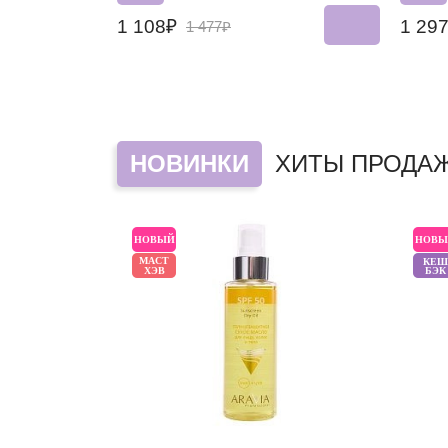
1 108₽
1 29
1 477₽
НОВИНКИ
ХИТЫ ПРОДА
НОВЫЙ
НОВЫ
МАСТ
КЕШ
ХЭВ
БЭК