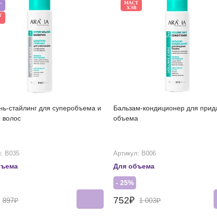
МАСТ
Т
ХЭВ
Т
ь-стайлинг для суперобъема и
Бальзам-кондиционер для прид
ы волос
объема
: В035
Артикул: В006
бъема
Для объема
- 25%
₽
752₽
897₽
1 003₽