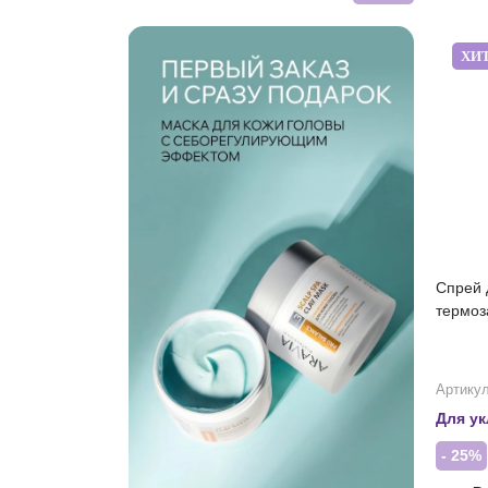
ХИ
Спрей 
термоз
Артикул
Для ук
- 25%