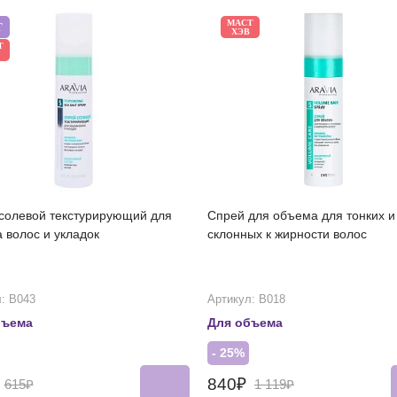
МАСТ
Т
ХЭВ
Т
солевой текстурирующий для
Спрей для объема для тонких и
 волос и укладок
склонных к жирности волос
: В043
Артикул: В018
бъема
Для объема
- 25%
₽
840₽
615₽
1 119₽