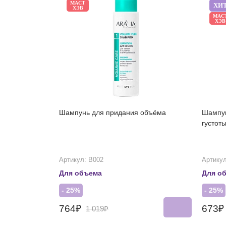
МАСТ
ХИ
ХЭВ
МАС
ХЭВ
Шампунь для придания объёма
Шампун
густот
Артикул: В002
Артикул
Для объема
Для о
- 25%
- 25%
764₽
673
1 019₽