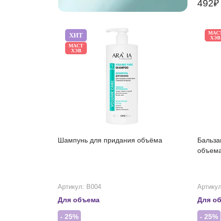
492
МАС
ХИТ
ХЭВ
МАСТ
ХЭВ
Шампунь для придания объёма
Бальза
объем
Артикул: В004
Артикул
Для объема
Для о
- 25%
- 25%