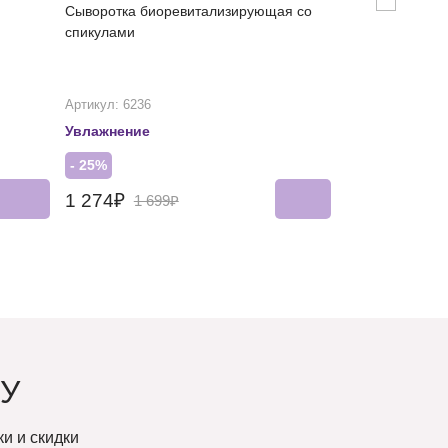
Сыворотка биоревитализирующая со
Успокаивающи
спикулами
для лица
Артикул: 6236
Артикул: 6376
Увлажнение
Рекомендован
- 25%
- 25%
1 274₽
1 012₽
1 699₽
1 34
У
и и скидки