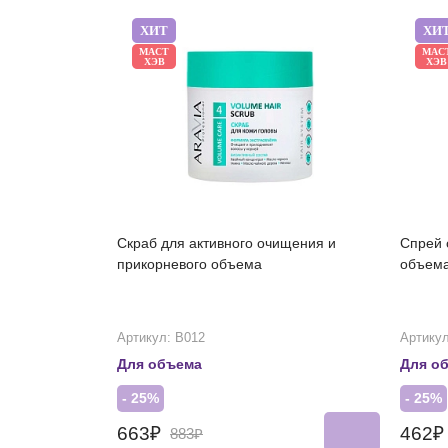
ХИТ
ХИ
МАСТ
МАС
ХЭВ
ХЭВ
Скраб для активного очищения и
Спрей 
прикорневого объема
объема
Артикул: В012
Артикул
Для объема
Для о
- 25%
- 25%
663₽
462
883₽