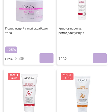
Полирующий сухой скраб для
Крио-сыворотка
тела
ремоделирующая
- 25%
853₽
722₽
639₽
МАСТ
МАСТ
ХЭВ
ХЭВ