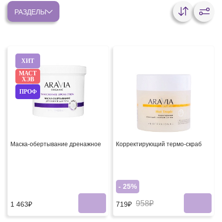
РАЗДЕЛЫ
ХИТ
МАСТ
ХЭВ
ПРОФ
Маска-обертывание дренажное
Корректирующий термо-скраб
- 25%
958₽
1 463₽
719₽