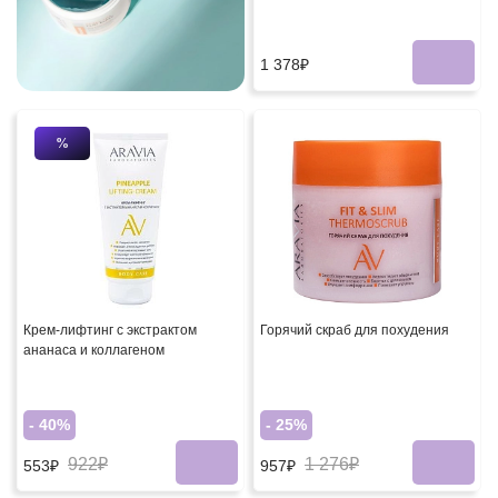
1 378₽
%
Крем-лифтинг с экстрактом
Горячий скраб для похудения
ананаса и коллагеном
- 40%
- 25%
922₽
1 276₽
553₽
957₽