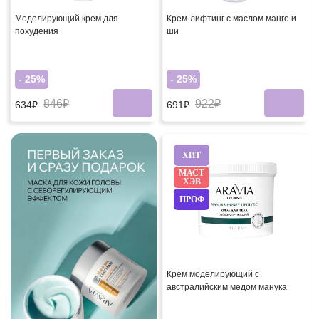
Моделирующий крем для
Крем-лифтинг с маслом манго и
похудения
ши
- 25%
- 25%
846₽
922₽
634₽
691₽
ХИТ
МАСТ
ХЭВ
ПРОФ
Крем моделирующий с
австралийским медом манука