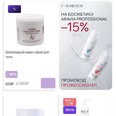
%
Шоколадный какао-скраб для
тела
- 40%
1 097₽
658₽
МАСТ
ХЭВ
ПРОФ