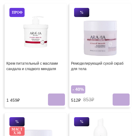
ПРОФ
%
Крем питательный с маслами
Ремоделирующий сухой скраб
сандала и сладкого миндаля
для тела
- 40%
853₽
1 459₽
512₽
%
%
МАСТ
ХЭВ