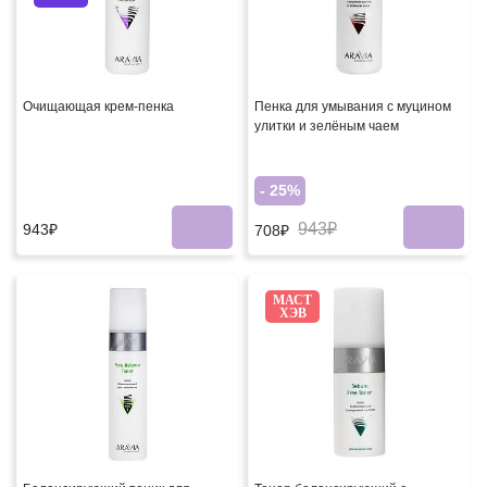
Очищающая крем-пенка
Пенка для умывания с муцином
улитки и зелёным чаем
- 25%
943₽
943₽
708₽
МАСТ
ХЭВ