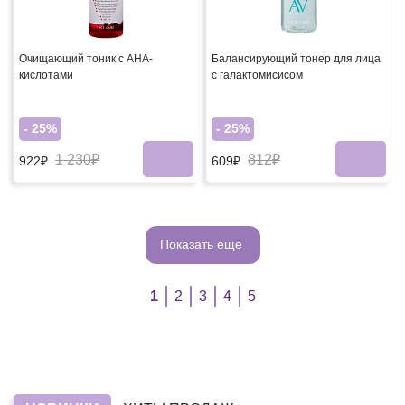
Очищающий тоник с AHA-
Балансирующий тонер для лица
кислотами
с галактомисисом
- 25%
- 25%
1 230₽
812₽
922₽
609₽
Показать еще
1
2
3
4
5