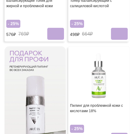
Балансирующий тоник для
Тонер балансирующий с
жирной и проблемной кожи
салициловой кислотой
- 25%
- 25%
769₽
664₽
576₽
498₽
Пилинг для проблемной кожи с
кислотами 18%
- 25%