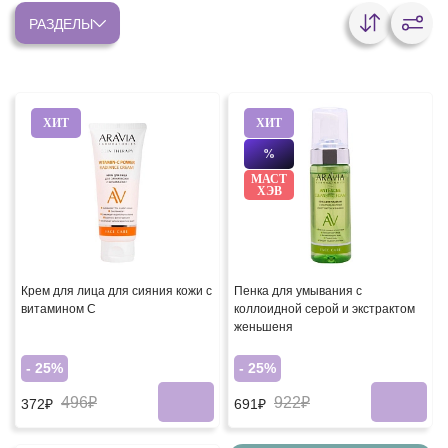
РАЗДЕЛЫ
ХИТ
ХИТ
%
МАСТ
ХЭВ
Крем для лица для сияния кожи с
Пенка для умывания с
витамином С
коллоидной серой и экстрактом
женьшеня
- 25%
- 25%
496₽
922₽
372₽
691₽