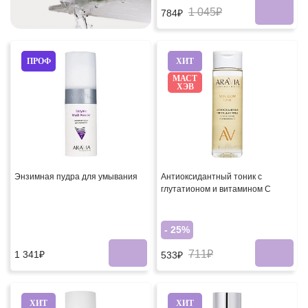
1 045₽
784₽
ПРОФ
ХИТ
МАСТ
ХЭВ
Энзимная пудра для умывания
Антиоксидантный тоник с
глутатионом и витамином С
- 25%
711₽
1 341₽
533₽
ХИТ
ХИТ