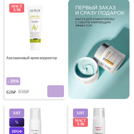
МАСТ
ХЭВ
Азелаиновый крем-корректор
- 25%
838₽
628₽
ХИТ
ХИТ
МАСТ
%
ХЭВ
ПРОФ