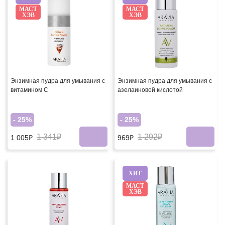
МАСТ
МАСТ
ХЭВ
ХЭВ
Энзимная пудра для умывания с
Энзимная пудра для умывания с
витамином С
азелаиновой кислотой
- 25%
- 25%
1 341₽
1 292₽
1 005₽
969₽
ХИТ
МАСТ
ХЭВ