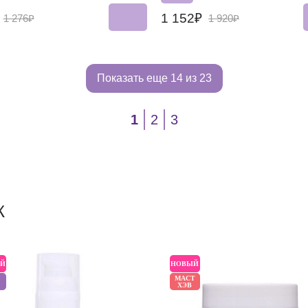
₽
1 152₽
1 276₽
1 920₽
Показать еще
14 из 23
1
2
3
Ж
Й
НОВЫЙ
МАСТ
ХЭВ