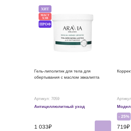
ХИТ
МАСТ
ХЭВ
ПРОФ
Гель-липолитик для тела для
Коррек
обертывания с маслом эвкалипта
Артикул: 7059
Артикул
Антицеллюлитный уход
Модел
- 25%
1 033₽
719