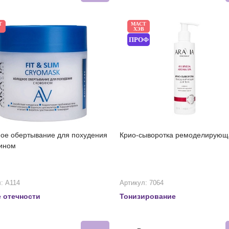
Т
МАСТ
ХЭВ
ПРОФ
ое обертывание для похудения
Крио-сыворотка ремоделирующ
ином
: А114
Артикул: 7064
 отечности
Тонизирование