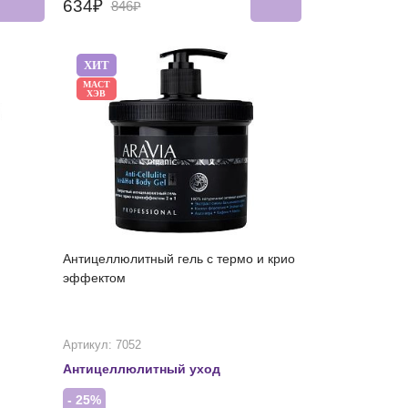
634₽
846₽
ХИТ
МАСТ
ХЭВ
Антицеллюлитный гель с термо и крио
эффектом
Артикул: 7052
Антицеллюлитный уход
- 25%