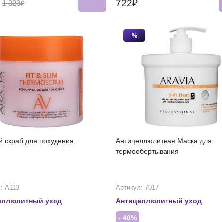
₽
722₽
1 323₽
%
й скраб для похудения
Антицеллюлитная Маска для
термообертывания
: А113
Артикул: 7017
еллюлитный уход
Антицеллюлитный уход
- 40%