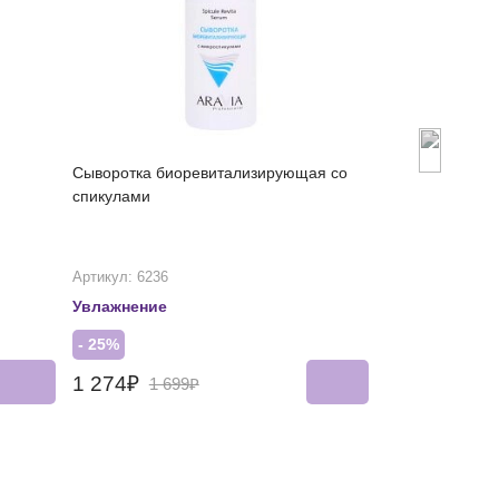
Сыворотка биоревитализирующая со
Успокаивающи
спикулами
для лица
Артикул: 6236
Артикул: 6376
Увлажнение
Рекомендован
- 25%
- 25%
1 274₽
1 012₽
1 699₽
1 34