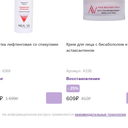
тка лифтинговая со спикулами
Крем для лица с бисабололом и
астаксантином
: 6369
Артикул: А158
нг
Восстановление
- 25%
4₽
609₽
1 699₽
812₽
На информационном ресурсе применяются
рекомендательные технологии