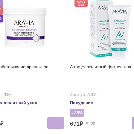
МАСТ
Т
ХЭВ
Т
Ф
обертывание дренажное
Антицеллюлитный фитнес-гель
: 7056
Артикул: А108
еллюлитный уход
Похудение
- 25%
3₽
691₽
922₽