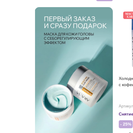
МАС
ХЭВ
Холодн
с кофе
Артикул
Снятие
- 25%