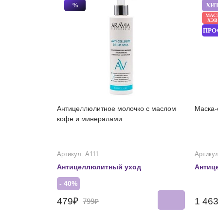
%
ХИ
МАС
ХЭВ
ПРО
Антицеллюлитное молочко с маслом
Маска-
кофе и минералами
Артикул: А111
Артикул
Антицеллюлитный уход
Антиц
- 40%
479₽
1 46
799₽