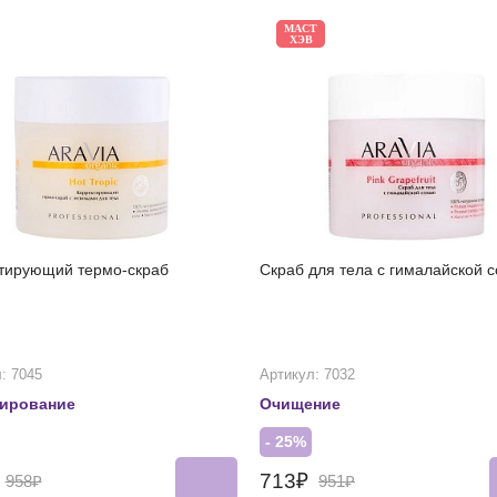
МАСТ
ХЭВ
тирующий термо-скраб
Скраб для тела с гималайской 
: 7045
Артикул: 7032
ирование
Очищение
- 25%
₽
713₽
958₽
951₽