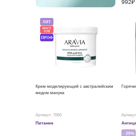
992
ХИТ
МАСТ
ХЭВ
ПРОФ
Крем моделирующий с австралийским
Горячи
медом манука
Артикул: 7060
Артикул
Питание
Антиц
- 25%