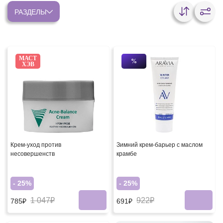
РАЗДЕЛЫ
МАСТ
%
ХЭВ
Крем-уход против
Зимний крем-барьер c маслом
несовершенств
крамбе
- 25%
- 25%
1 047₽
922₽
785₽
691₽