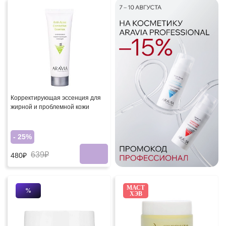
Корректирующая эссенция для
жирной и проблемной кожи
- 25%
639₽
480₽
МАСТ
%
ХЭВ