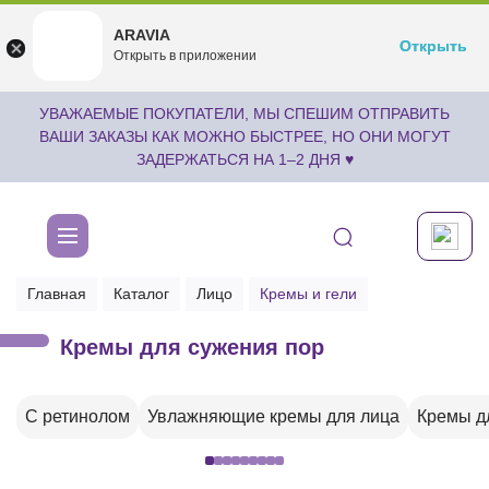
ARAVIA
ARAVIA
Открыть
Открыть
undefined
Открыть в приложении
Бесплатноru.aravia.new
УВАЖАЕМЫЕ ПОКУПАТЕЛИ, МЫ СПЕШИМ ОТПРАВИТЬ
ВАШИ ЗАКАЗЫ КАК МОЖНО БЫСТРЕЕ, НО ОНИ МОГУТ
ЗАДЕРЖАТЬСЯ НА 1–2 ДНЯ ♥
Главная
Каталог
Лицо
Кремы и гели
Кремы для сужения пор
С ретинолом
Увлажняющие кремы для лица
Кремы д