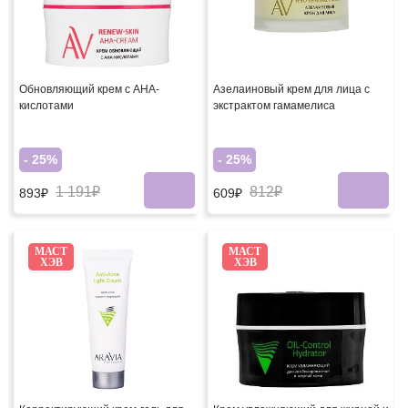
Обновляющий крем с АНА-
Азелаиновый крем для лица с
кислотами
экстрактом гамамелиса
- 25%
- 25%
1 191₽
812₽
893₽
609₽
МАСТ
МАСТ
ХЭВ
ХЭВ