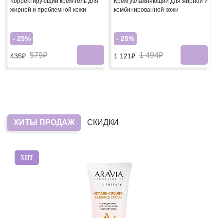
Корректирующий крем-гель для
Крем увлажняющий для жирной и
жирной и проблемной кожи
комбинированной кожи
- 25%
- 25%
579₽
1 494₽
435₽
1 121₽
ХИТЫ ПРОДАЖ
СКИДКИ
ХИТ