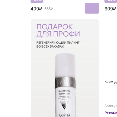
499₽
609
666₽
Крем д
Артикул
Реком