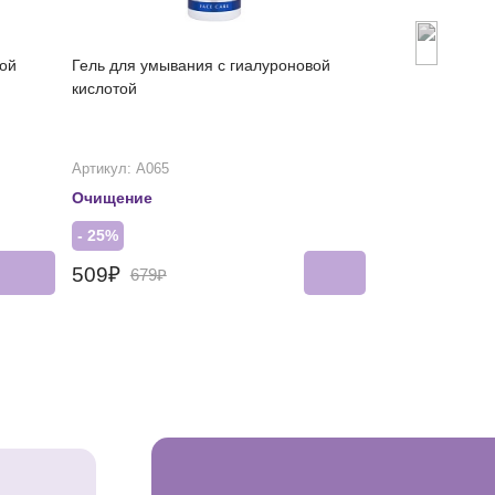
ой
Гель для умывания с гиалуроновой
Увлажняющий т
кислотой
кислотой
Артикул: А065
Артикул: А085
Очищение
Против сухос
- 25%
- 25%
509₽
400₽
679₽
533₽