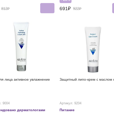
₽
691₽
812₽
922₽
ля лица активное увлажнение
Защитный липо-крем с маслом 
: 9004
Артикул: 9204
ендовано дерматологами
Питание