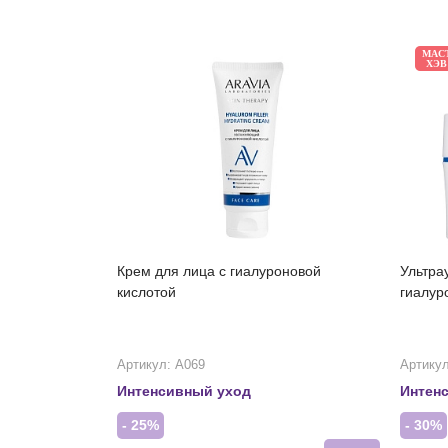
МАС
ХЭВ
Крем для лица с гиалуроновой
Ультра
кислотой
гиалур
Артикул: А069
Артикул
Интенсивный уход
Интен
- 25%
- 30%