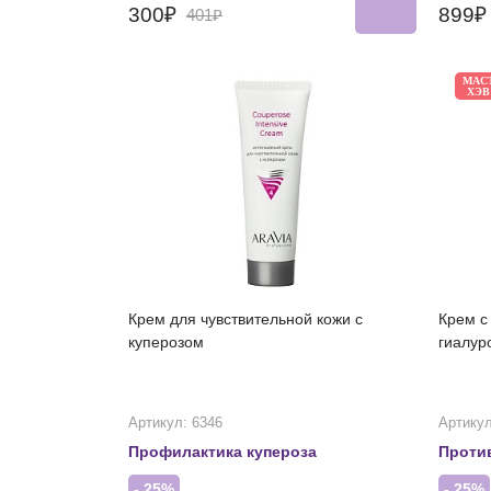
300₽
899
401₽
МАС
ХЭВ
Крем для чувствительной кожи с
Крем с
куперозом
гиалур
Артикул: 6346
Артикул
Профилактика купероза
Проти
- 25%
- 25%