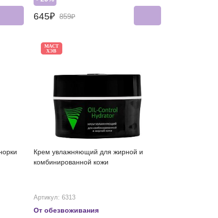
645₽
859₽
МАСТ
ХЭВ
норки
Крем увлажняющий для жирной и
комбинированной кожи
Артикул: 6313
От обезвоживания