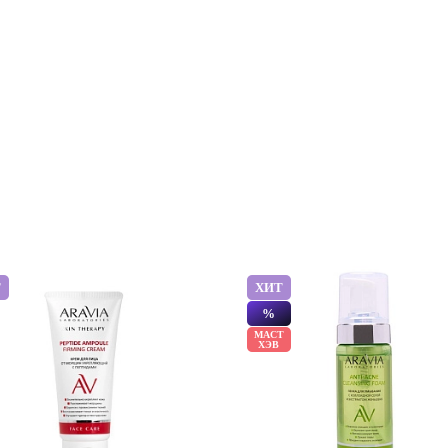
Т
ХИТ
%
МАСТ
ХЭВ