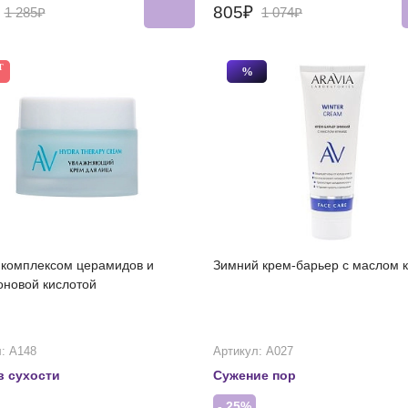
₽
805₽
1 285₽
1 074₽
Т
%
 комплексом церамидов и
Зимний крем-барьер c маслом 
оновой кислотой
: А148
Артикул: А027
в сухости
Сужение пор
- 25%