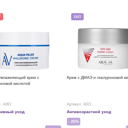
Т
ХИТ
увлажняющий крем с
Крем с ДМАЭ и гиалуроновой к
оновой кислотой
: А061
Артикул: 6021
сивный уход
Антивозрастной уход
- 25%