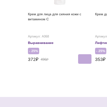
Крем для лица для сияния кожи с
Крем д
витамином С
Артикул: А068
Артикул
Выравнивание
Лифти
- 25%
- 25%
372₽
353₽
496₽