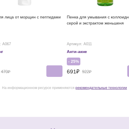
ля лица от морщин с пептидами
Пенка для умывания с коллоидн
серой и экстрактом женьшеня
: А067
Артикул: А011
нг
Анти-акне
- 25%
691₽
470₽
922₽
На информационном ресурсе применяются
рекомендательные технологии