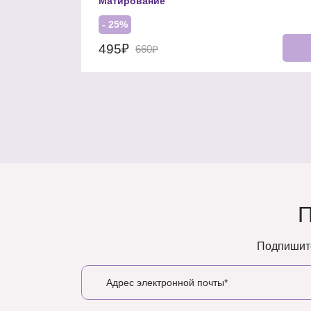
Матирование
- 25%
495₽
660₽
Подпишите