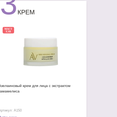
3
КРЕМ
МАСТ
ХЭВ
Азелаиновый крем для лица с экстрактом
гамамелиса
Артикул: А150