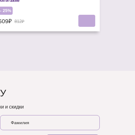
Анти-акне
- 25%
609₽
812₽
У
и и скидки