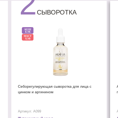
2
СЫВОРОТКА
КЕШ
БЭК
МАСТ
ХЭВ
Себорегулирующая сыворотка для лица с
цинком и аргинином
Артикул: А099