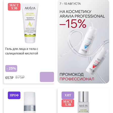
МАСТ
ХЭВ
Гель для лица и тела с
салициловой кислотой
- 25%
875₽
657₽
ПРОФ
ХИТ
МАСТ
ХЭВ