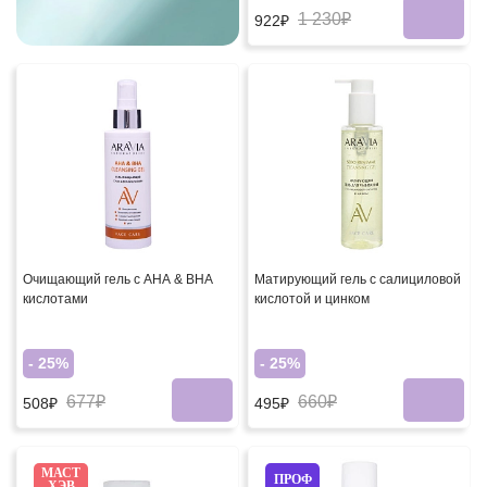
1 230₽
922₽
Очищающий гель с АНА & ВНА
Матирующий гель с салициловой
кислотами
кислотой и цинком
- 25%
- 25%
677₽
660₽
508₽
495₽
МАСТ
ПРОФ
ХЭВ