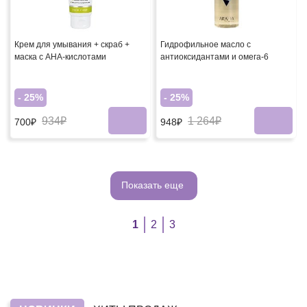
Крем для умывания + скраб +
Гидрофильное масло с
маска с АНА-кислотами
антиоксидантами и омега-6
- 25%
- 25%
934₽
1 264₽
700₽
948₽
Показать еще
1
2
3