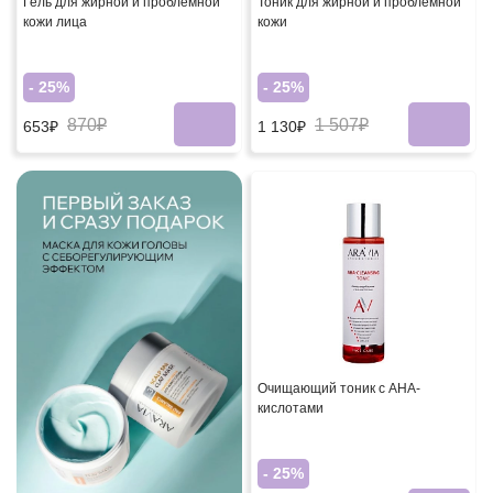
Гель для жирной и проблемной
Тоник для жирной и проблемной
кожи лица
кожи
- 25%
- 25%
870₽
1 507₽
653₽
1 130₽
Очищающий тоник с AHA-
кислотами
- 25%