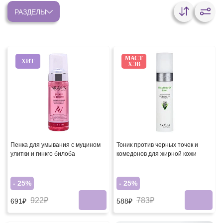
РАЗДЕЛЫ
МАСТ
ХИТ
ХЭВ
Пенка для умывания с муцином
Тоник против черных точек и
улитки и гинкго билоба
комедонов для жирной кожи
- 25%
- 25%
922₽
783₽
691₽
588₽