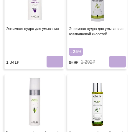
Энзимная пудра для умывания
Энзимная пудра для умывания с
азелаиновой кислотой
- 25%
1 292₽
1 341₽
969₽