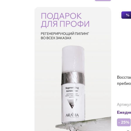
%
Восста
пребио
Артикул
Ежедн
- 25%