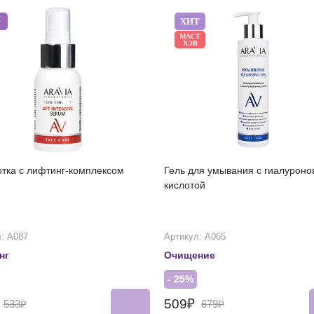
Ш
ХИТ
МАСТ
ХЭВ
тка с лифтинг-комплексом
Гель для умывания с гиалуроно
кислотой
: А087
Артикул: А065
нг
Очищение
- 25%
₽
509₽
533₽
679₽