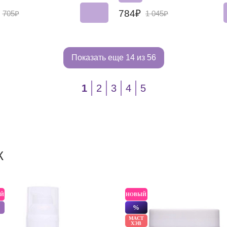
₽
784₽
705₽
1 045₽
Показать еще
14 из 56
1
2
3
4
5
Ж
Й
НОВЫЙ
%
МАСТ
ХЭВ