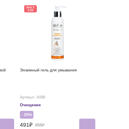
МАСТ
ХЭВ
вой
Энзимный гель для умывания
Артикул: А088
Очищение
- 25%
491₽
655₽