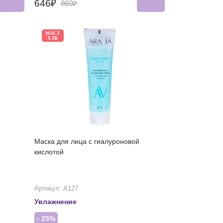
646₽
860₽
МАСТ
ХЭВ
Маска для лица с гиалуроновой
кислотой
Артикул: А127
Увлажнение
- 25%