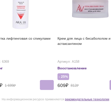
тка лифтинговая со спикулами
Крем для лица с бисабололом и
астаксантином
: 6369
Артикул: А158
нг
Восстановление
- 25%
4₽
609₽
1 699₽
812₽
На информационном ресурсе применяются
рекомендательные технологии