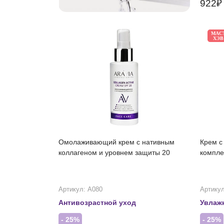
922
МАС
ХЭВ
Омолаживающий крем с нативным
Крем с
коллагеном и уровнем защиты 20
компле
Артикул: А080
Артикул
Антивозрастной уход
Увлаж
- 25%
- 25%