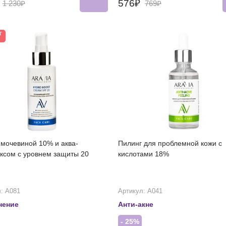
₽
576₽
1 230₽
769₽
Т
 мочевиной 10% и аква-
Пилинг для проблемной кожи с
ксом с уровнем защиты 20
кислотами 18%
: А081
Артикул: А041
нение
Анти-акне
- 25%