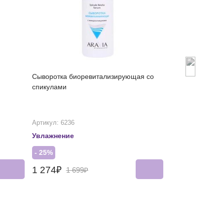
Сыворотка биоревитализирующая со
Успокаивающи
спикулами
для лица
Артикул: 6236
Артикул: 6376
Увлажнение
Рекомендован
- 25%
- 25%
1 274₽
1 012₽
1 699₽
1 34