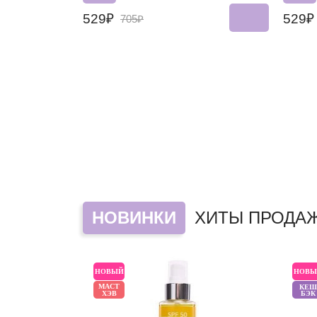
529₽
529
705₽
НОВИНКИ
ХИТЫ ПРОДА
НОВЫЙ
НОВЫ
МАСТ
КЕШ
ХЭВ
БЭК