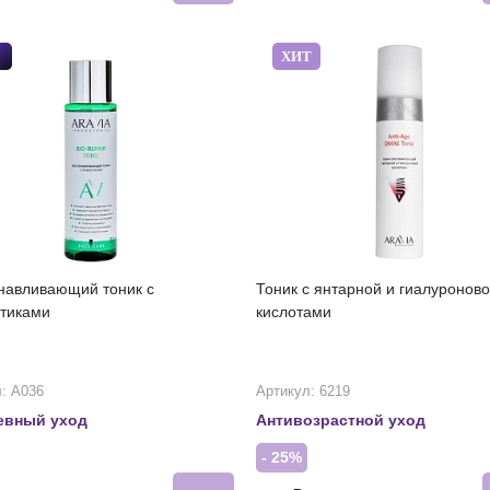
ХИТ
навливающий тоник с
Тоник с янтарной и гиалуронов
тиками
кислотами
: А036
Артикул: 6219
евный уход
Антивозрастной уход
- 25%