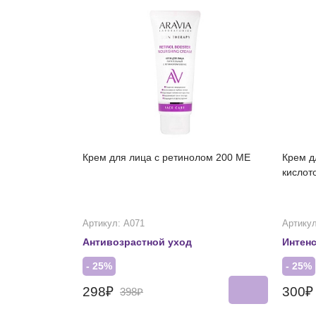
Крем для лица с ретинолом 200 МЕ
Крем д
кислот
Артикул: А071
Артикул
Антивозрастной уход
Интен
- 25%
- 25%
298₽
300
398₽