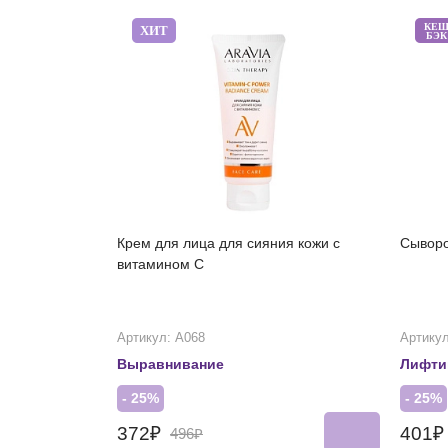
КЕ
ХИТ
БЭК
Крем для лица для сияния кожи с
Сыворо
витамином С
Артикул: А068
Артикул
Выравнивание
Лифти
- 25%
- 25%
372₽
401
496₽