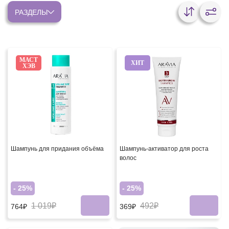
РАЗДЕЛЫ
МАСТ
ХИТ
ХЭВ
Шампунь для придания объёма
Шампунь-активатор для роста
волос
- 25%
- 25%
1 019₽
492₽
764₽
369₽