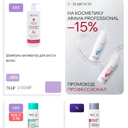
ХИТ
Шампунь-активатор для роста
волос
- 25%
1 016₽
761₽
ХИТ
%
МАСТ
ХЭВ