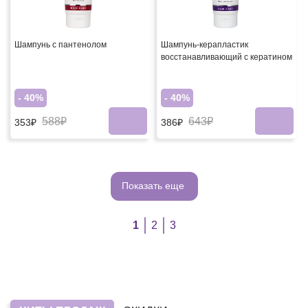
Шампунь с пантенолом
Шампунь-керапластик
восстанавливающий с кератином
- 40%
- 40%
588₽
643₽
353₽
386₽
Показать еще
1
2
3