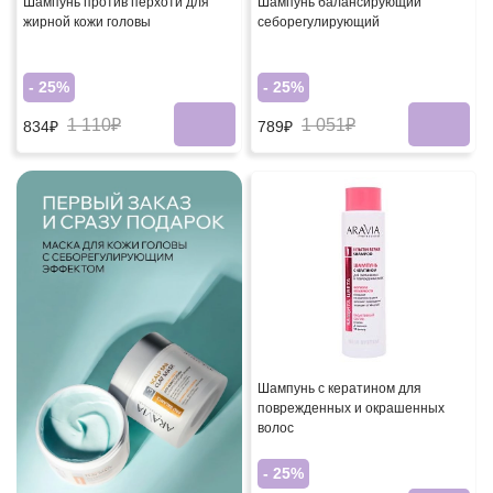
Шампунь против перхоти для
Шампунь балансирующий
жирной кожи головы
себорегулирующий
- 25%
- 25%
1 110₽
1 051₽
834₽
789₽
Шампунь с кератином для
поврежденных и окрашенных
волос
- 25%