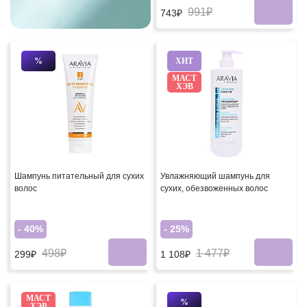
991₽
743₽
%
ХИТ
МАСТ
ХЭВ
Шампунь питательный для сухих
Увлажняющий шампунь для
волос
сухих, обезвоженных волос
- 40%
- 25%
498₽
1 477₽
299₽
1 108₽
МАСТ
%
ХЭВ