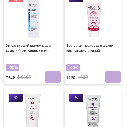
Увлажняющий шампунь для
Бустер-активатор для шампуня
сухих, обезвоженных волос
восстанавливающий
- 25%
- 40%
1 019₽
193₽
764₽
116₽
%
%