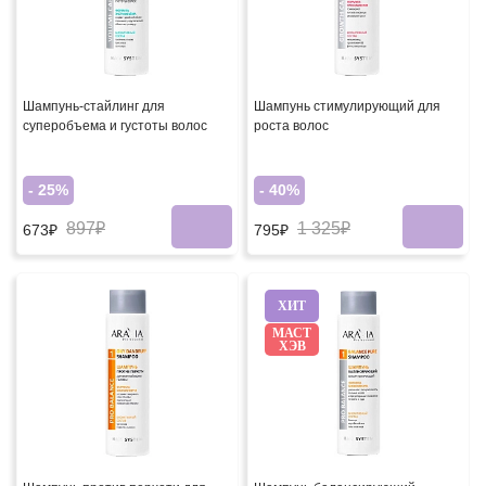
Шампунь-стайлинг для
Шампунь стимулирующий для
суперобъема и густоты волос
роста волос
- 25%
- 40%
897₽
1 325₽
673₽
795₽
ХИТ
МАСТ
ХЭВ