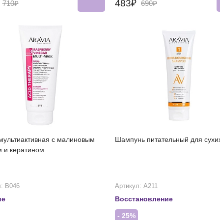
₽
483₽
710₽
690₽
мультиактивная с малиновым
Шампунь питательный для сухи
м и кератином
: В046
Артикул: А211
ие
Восстановление
- 25%