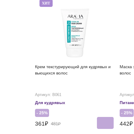
ХИТ
Крем текстурирующий для кудрявых и
Маска 
вьющихся волос
волос
Артикул: В061
Артикул
Для кудрявых
Питан
- 25%
- 25%
361₽
442
481₽