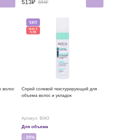
513₽
684₽
ХИТ
МАСТ
ХЭВ
х волос
Спрей солевой текстурирующий для
объема волос и укладок
Артикул: В043
Для объема
- 25%