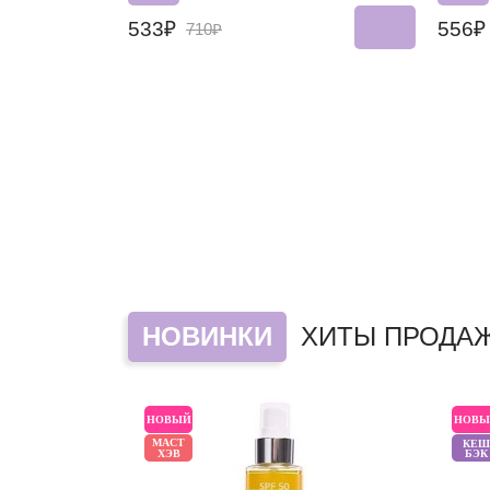
533₽
556
710₽
НОВИНКИ
ХИТЫ ПРОДА
НОВЫЙ
НОВЫ
МАСТ
КЕШ
ХЭВ
БЭК