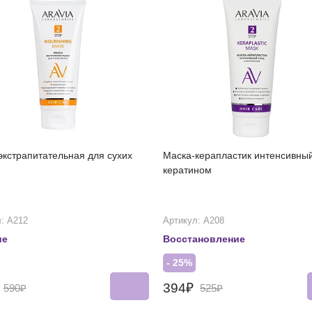
экстрапитательная для сухих
Маска-керапластик интенсивный
кератином
: А212
Артикул: А208
ие
Восстановление
- 25%
₽
394₽
590₽
525₽