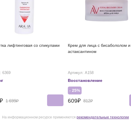
тка лифтинговая со спикулами
Крем для лица с бисабололом и
астаксантином
: 6369
Артикул: А158
нг
Восстановление
- 25%
4₽
609₽
1 699₽
812₽
На информационном ресурсе применяются
рекомендательные технологии