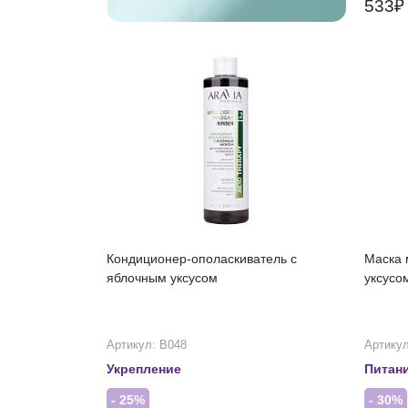
533
Кондиционер-ополаскиватель с
Маска 
яблочным уксусом
уксусо
Артикул: В048
Артикул
Укрепление
Питан
- 25%
- 30%