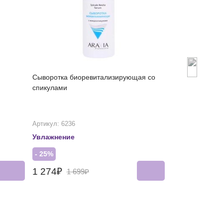
Сыворотка биоревитализирующая со
Успокаивающи
спикулами
для лица
Артикул: 6236
Артикул: 6376
Увлажнение
Рекомендован
- 25%
- 25%
1 274₽
1 012₽
1 699₽
1 34