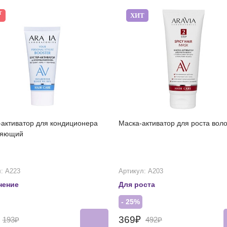
Т
ХИТ
-активатор для кондиционера
Маска-активатор для роста вол
няющий
: А223
Артикул: А203
нение
Для роста
- 25%
₽
369₽
193₽
492₽