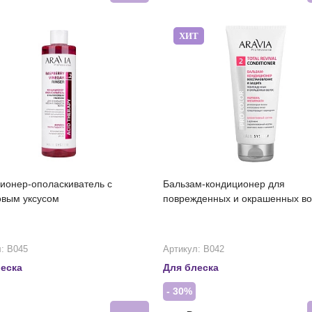
ХИТ
ионер-ополаскиватель с
Бальзам-кондиционер для
вым уксусом
поврежденных и окрашенных в
: В045
Артикул: В042
еска
Для блеска
- 30%