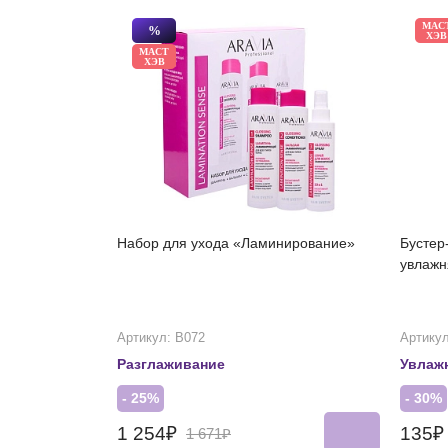
МАС
%
ХЭВ
МАСТ
ХЭВ
Набор для ухода «Ламинирование»
Бустер
увлаж
Артикул: В072
Артикул
Разглаживание
Увлаж
- 25%
- 30%
1 254₽
135
1 671₽