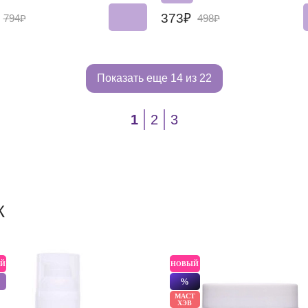
₽
373₽
794₽
498₽
Показать еще
14 из 22
1
2
3
Ж
Й
НОВЫЙ
%
МАСТ
ХЭВ