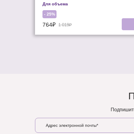
Для объема
- 25%
764₽
1 019₽
Подпишите