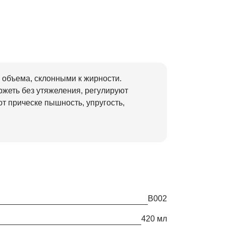
 объема, склонными к жирности.
жеть без утяжеления, регулируют
т прическе пышность, упругость,
В002
420 мл