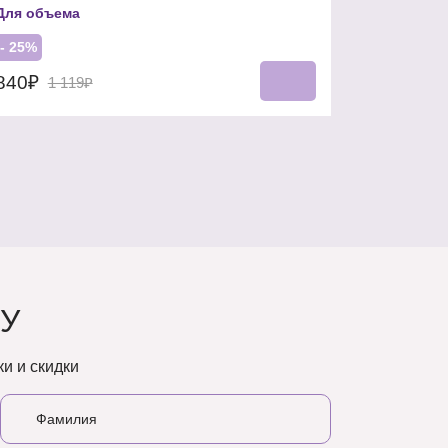
Для объема
- 25%
840₽
1 119₽
У
и и скидки