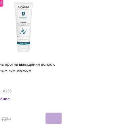
ЫЙ
ь против выпадения волос с
ным комплексом
: А233
ление
₽
707₽