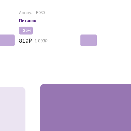
Артикул: В030
Артикул: А227
Питание
Для роста
- 25%
- 25%
819₽
761₽
1 093₽
1 016₽