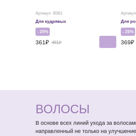
Артикул: В061
Артикул
Для кудрявых
Для ро
- 25%
- 25%
361₽
369₽
481₽
ВОЛОСЫ
В основе всех линий ухода за волоса
направленный не только на улучшение