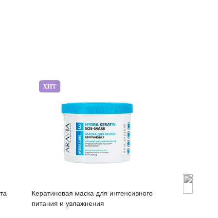
ХИТ
ХИТ
та
Кератиновая маска для интенсивного
Шампунь-актив
питания и увлажнения