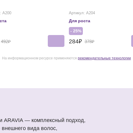
: А200
Артикул: А204
ста
Для роста
- 25%
284₽
492₽
378₽
На информационном ресурсе применяются
рекомендательные технологии
ми ARAVIA — комплексный подход,
 внешнего вида волос,