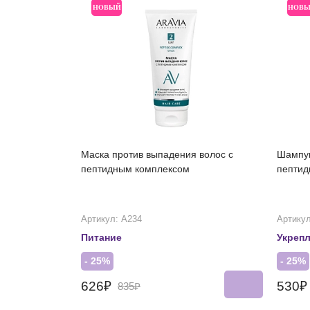
НОВЫЙ
НОВ
Маска против выпадения волос с
Шампун
пептидным комплексом
пептид
Артикул: А234
Артикул
Питание
Укреп
- 25%
- 25%
626₽
530
835₽