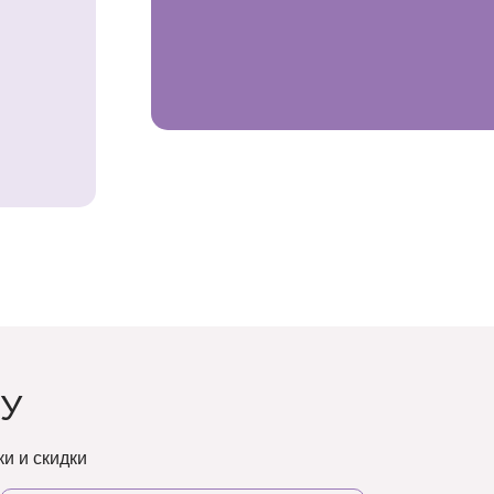
У
и и скидки