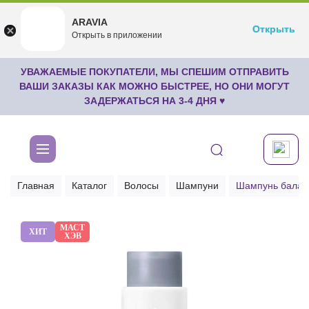
ARAVIA
ARAVIA
Открыть
Открыть
undefined
Открыть в приложении
Бесплатноru.aravia.new
УВАЖАЕМЫЕ ПОКУПАТЕЛИ, МЫ СПЕШИМ ОТПРАВИТЬ
ВАШИ ЗАКАЗЫ КАК МОЖНО БЫСТРЕЕ, НО ОНИ МОГУТ
ЗАДЕРЖАТЬСЯ НА 3-4 ДНЯ ♥
Главная
Каталог
Волосы
Шампуни
Шампунь балан
МАСТ
ХИТ
ХЭВ