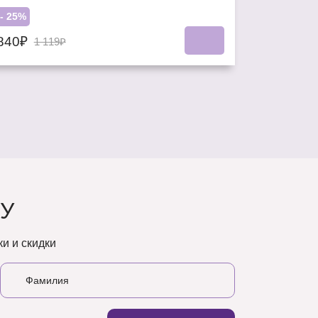
- 25%
840₽
1 119₽
У
и и скидки