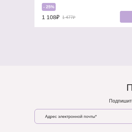
- 25%
1 108₽
1 477₽
Подпишите