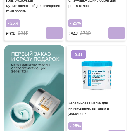
Гель-эксфолиант
Стимулирующий лосьон для
мультикислотный для очищения
роста волос
кожи головы
- 25%
- 25%
921₽
378₽
690₽
284₽
ХИТ
Кератиновая маска для
интенсивного питания и
увлажнения
- 25%