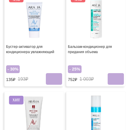
Бустер-активатор для
Бальзам-кондиционер для
кондиционера увлажняющий
придания объема
- 30%
- 25%
193₽
1 003₽
135₽
752₽
ХИТ