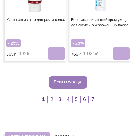
Маска-активатор для роста волос
Восстанавливающий крем-уход
для сухих и обезвоженных волос
- 25%
- 25%
492₽
1 021₽
369₽
766₽
Показать еще
1
2
3
4
5
6
7