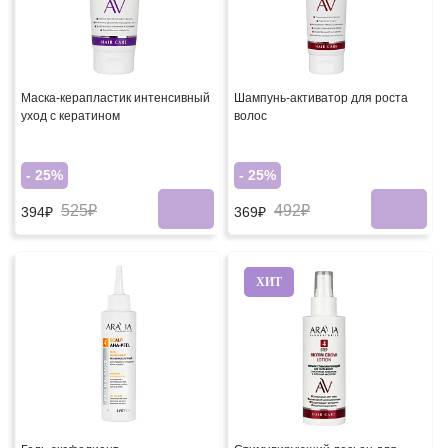
Маска-керапластик интенсивный
Шампунь-активатор для роста
уход с кератином
волос
- 25%
- 25%
525₽
492₽
394₽
369₽
ХИТ