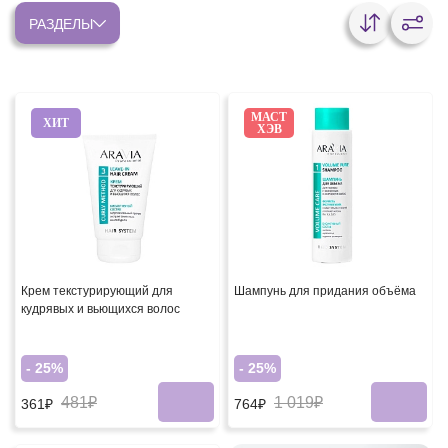
РАЗДЕЛЫ
МАСТ
ХИТ
ХЭВ
Крем текстурирующий для
Шампунь для придания объёма
кудрявых и вьющихся волос
- 25%
- 25%
481₽
1 019₽
361₽
764₽