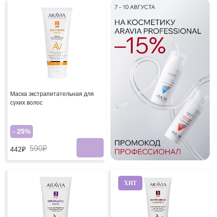
Маска экстрапитательная для
сухих волос
- 25%
590₽
442₽
ХИТ