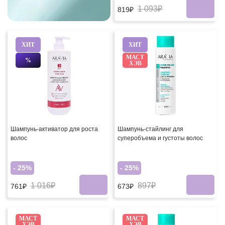
1 093₽
819₽
ХИТ
ХИТ
МАСТ
%
ХЭВ
Шампунь-активатор для роста
Шампунь-стайлинг для
волос
суперобъема и густоты волос
- 25%
- 25%
1 016₽
897₽
761₽
673₽
МАСТ
МАСТ
ХЭВ
ХЭВ