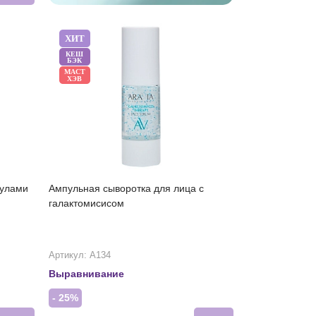
ХИТ
КЕШ
БЭК
МАСТ
ХЭВ
кулами
Ампульная сыворотка для лица с
галактомисисом
Артикул: А134
Выравнивание
- 25%