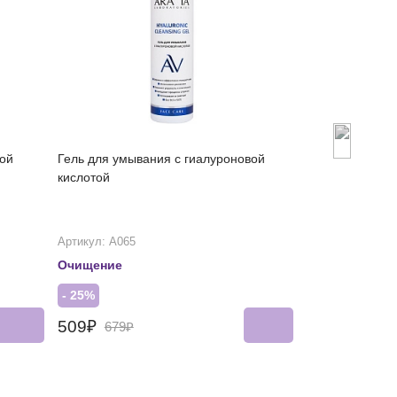
ой
Гель для умывания с гиалуроновой
Увлажняющий т
кислотой
кислотой
Артикул: А065
Артикул: А085
Очищение
Против сухос
- 25%
- 25%
509₽
400₽
679₽
533₽