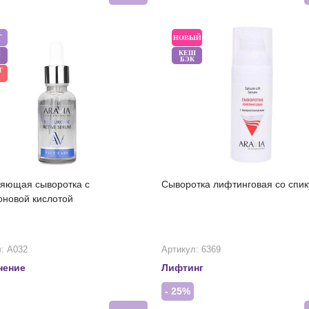
Т
НОВЫЙ
Ш
КЕШ
БЭК
Т
яющая сыворотка с
Сыворотка лифтинговая со спи
оновой кислотой
: А032
Артикул: 6369
нение
Лифтинг
- 25%