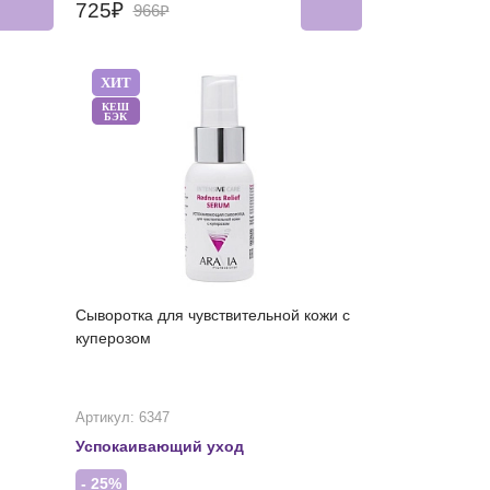
725₽
966₽
ХИТ
КЕШ
БЭК
Сыворотка для чувствительной кожи с
куперозом
Артикул: 6347
Успокаивающий уход
- 25%