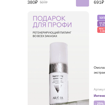
380₽
691
507₽
ХИ
КЕ
БЭК
МАС
ХЭВ
Омолаж
экстра
Артикул
Интен
- 25%