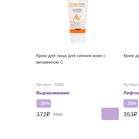
Крем для лица для сияния кожи с
Крем д
витамином С
Артикул: А068
Артикул
Выравнивание
Лифти
- 25%
- 25%
372₽
353₽
496₽