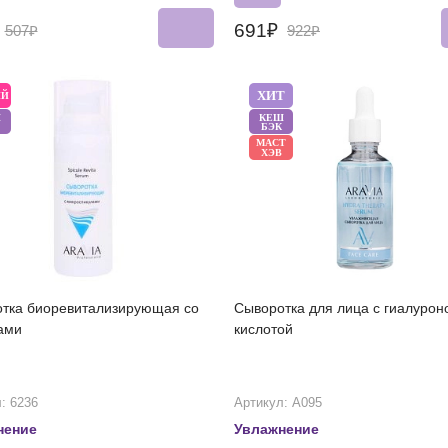
₽
691₽
507₽
922₽
ХИТ
ЫЙ
Ш
КЕШ
БЭК
МАСТ
ХЭВ
тка биоревитализирующая со
Сыворотка для лица с гиалурон
ами
кислотой
: 6236
Артикул: А095
нение
Увлажнение