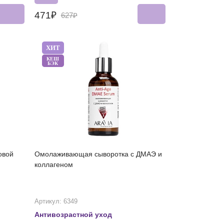
471₽
627₽
ХИТ
КЕШ
БЭК
овой
Омолаживающая сыворотка с ДМАЭ и
коллагеном
Артикул: 6349
Антивозрастной уход