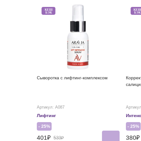
КЕШ
КЕ
БЭК
БЭК
Сыворотка с лифтинг-комплексом
Коррек
салици
Артикул: А087
Артикул
Лифтинг
Интен
- 25%
- 25%
401₽
380
533₽