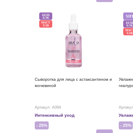
КЕШ
ХИ
БЭК
МАСТ
КЕ
ХЭВ
БЭК
МАС
ХЭВ
Сыворотка для лица с астаксантином и
Увлажн
мочевиной
гиалур
Артикул: А094
Артикул
Интенсивный уход
Увлаж
- 25%
- 25%