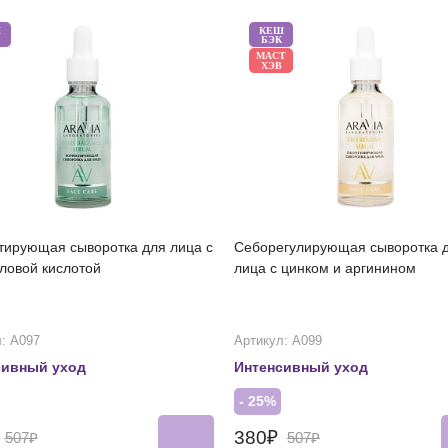
Ш
КЕШ
БЭК
МАСТ
ХЭВ
тирующая сыворотка для лица с
Себорегулирующая сыворотка 
ловой кислотой
лица с цинком и аргинином
: А097
Артикул: А099
сивный уход
Интенсивный уход
- 25%
₽
380₽
507₽
507₽