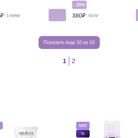
- 25%
4₽
380₽
1 699₽
507₽
Показать еще
10 из 10
1
2
Т
ХИТ
%