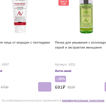
МАСТ
ХЭВ
ля лица от морщин с пептидами
Пенка для умывания с коллоидн
серой и экстрактом женьшеня
: А067
Артикул: А011
нг
Анти-акне
- 25%
691₽
470₽
922₽
На информационном ресурсе применяются
рекомендательные технологии