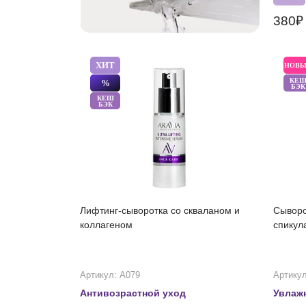
380
ХИТ
НОВ
КЕ
%
БЭК
КЕШ
БЭК
Лифтинг-сыворотка со скваланом и
Сыворо
коллагеном
спикул
Артикул: А079
Артикул
Антивозрастной уход
Увлаж