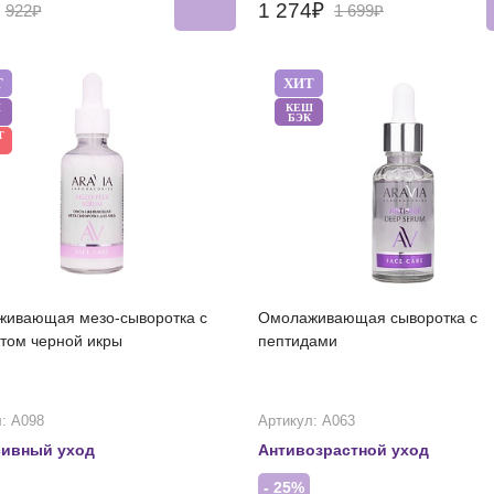
₽
1 274₽
922₽
1 699₽
Т
ХИТ
Ш
КЕШ
БЭК
Т
ивающая мезо-сыворотка с
Омолаживающая сыворотка с
ктом черной икры
пептидами
: А098
Артикул: А063
сивный уход
Антивозрастной уход
- 25%