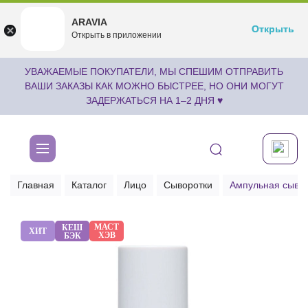
ARAVIA
ARAVIA
Открыть
Открыть
undefined
Открыть в приложении
Бесплатноru.aravia.new
УВАЖАЕМЫЕ ПОКУПАТЕЛИ, МЫ СПЕШИМ ОТПРАВИТЬ
ВАШИ ЗАКАЗЫ КАК МОЖНО БЫСТРЕЕ, НО ОНИ МОГУТ
ЗАДЕРЖАТЬСЯ НА 1–2 ДНЯ ♥
Главная
Каталог
Лицо
Сыворотки
Ампульная сывор
МАСТ
КЕШ
ХИТ
ХЭВ
БЭК