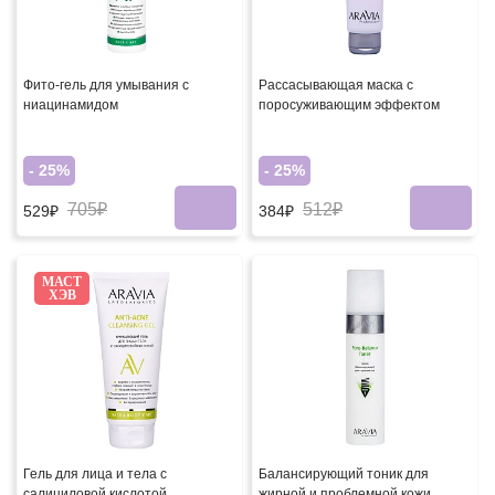
Фито-гель для умывания с
Рассасывающая маска с
ниацинамидом
поросуживающим эффектом
- 25%
- 25%
705₽
512₽
529₽
384₽
МАСТ
ХЭВ
Гель для лица и тела с
Балансирующий тоник для
салициловой кислотой
жирной и проблемной кожи