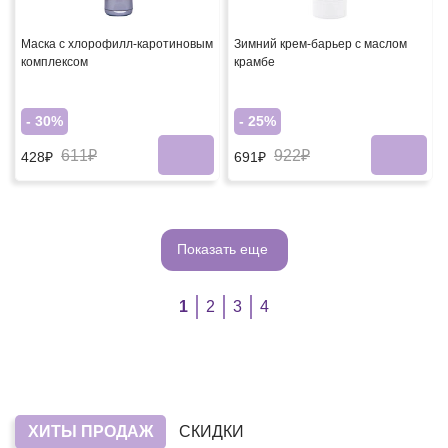
Маска с хлорофилл-каротиновым
Зимний крем-барьер c маслом
комплексом
крамбе
- 30%
- 25%
611₽
922₽
428₽
691₽
Показать еще
1
2
3
4
ХИТЫ ПРОДАЖ
СКИДКИ