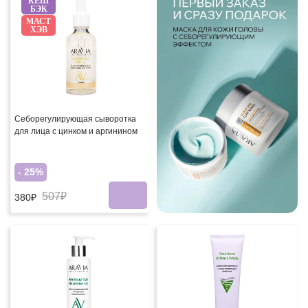
КЕШ
БЭК
МАСТ
ХЭВ
Себорегулирующая сыворотка
для лица с цинком и аргинином
- 25%
507₽
380₽