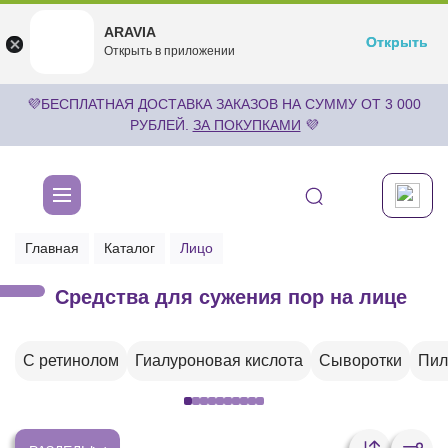
ARAVIA
ARAVIA
Открыть
Открыть
undefined
Открыть в приложении
Бесплатноru.aravia.new
💜БЕСПЛАТНАЯ ДОСТАВКА ЗАКАЗОВ НА СУММУ ОТ 3 000
РУБЛЕЙ.
ЗА ПОКУПКАМИ
💜
Главная
Каталог
Лицо
Средства для сужения пор на лице
С ретинолом
Гиалуроновая кислота
Сыворотки
Пил