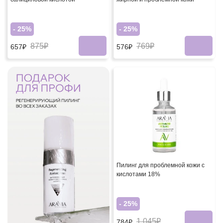
- 25%
- 25%
875₽
769₽
657₽
576₽
Пилинг для проблемной кожи с
кислотами 18%
- 25%
1 045₽
784₽