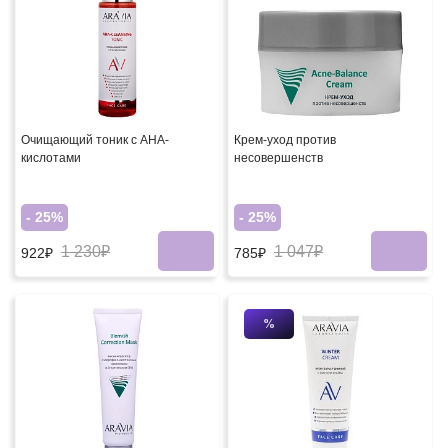
Очищающий тоник с AHA-
Крем-уход против
кислотами
несовершенств
- 25%
- 25%
1 230₽
1 047₽
922₽
785₽
%