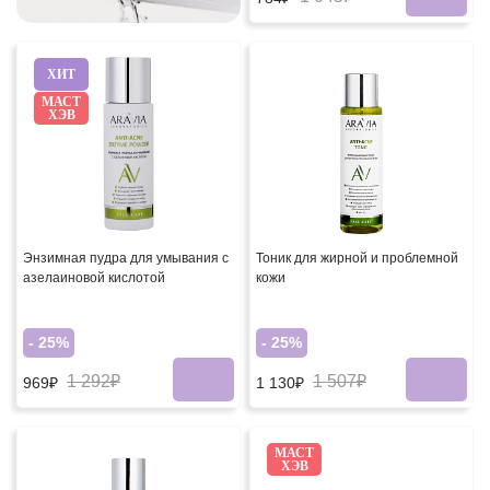
ХИТ
МАСТ
ХЭВ
Энзимная пудра для умывания с
Тоник для жирной и проблемной
азелаиновой кислотой
кожи
- 25%
- 25%
1 292₽
1 507₽
969₽
1 130₽
МАСТ
ХЭВ