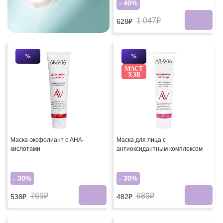
- 40%
1 047₽
628₽
%
%
МАСТ
ХЭВ
Маска-эксфолиант с AHA-
Маска для лица с
кислотами
антиоксидантным комплексом
- 30%
- 30%
769₽
689₽
538₽
482₽