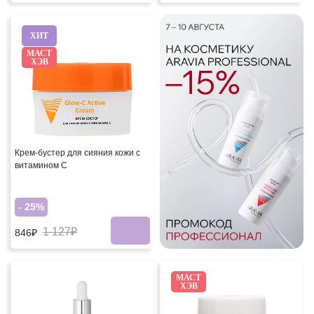
ХИТ
МАСТ
ХЭВ
Крем-бустер для сияния кожи с
витамином С
- 25%
1 127₽
846₽
МАСТ
ХЭВ