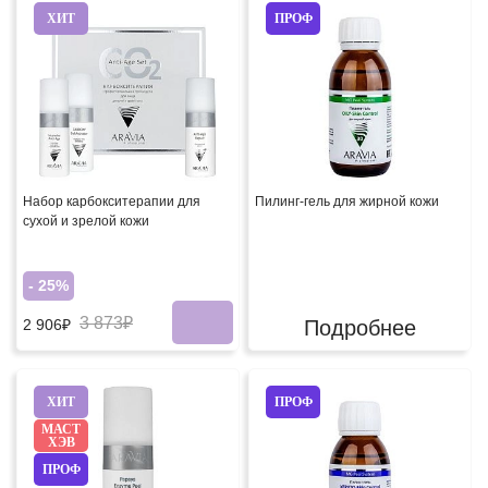
ХИТ
ПРОФ
Набор карбокситерапии для
Пилинг-гель для жирной кожи
сухой и зрелой кожи
- 25%
3 873₽
Подробнее
2 906₽
ХИТ
ПРОФ
МАСТ
ХЭВ
ПРОФ