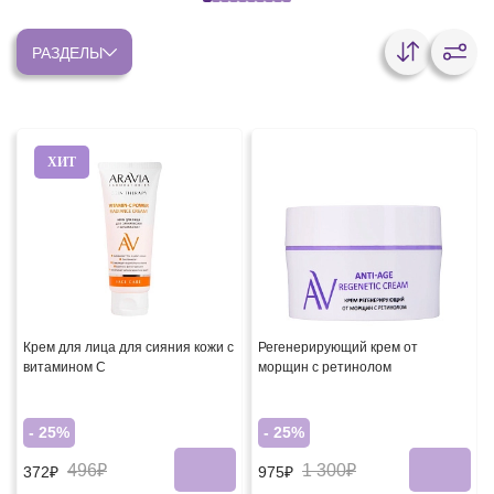
РАЗДЕЛЫ
ХИТ
Крем для лица для сияния кожи с
Регенерирующий крем от
витамином С
морщин с ретинолом
- 25%
- 25%
496₽
1 300₽
372₽
975₽