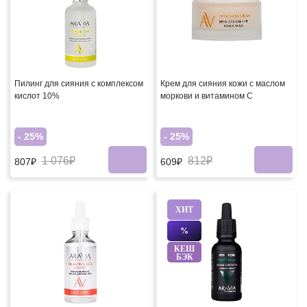
Пилинг для сияния с комплексом
Крем для сияния кожи с маслом
кислот 10%
моркови и витамином C
- 25%
- 25%
1 076₽
812₽
807₽
609₽
ХИТ
%
КЕШ
БЭК