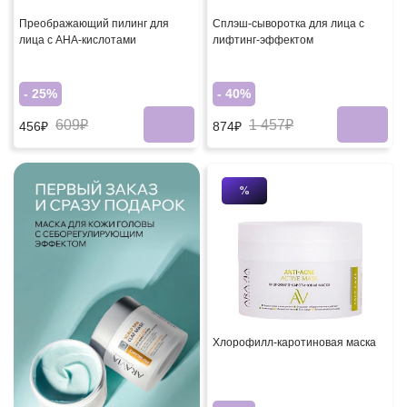
Преображающий пилинг для
Сплэш-сыворотка для лица с
лица с АНА-кислотами
лифтинг-эффектом
- 25%
- 40%
609₽
1 457₽
456₽
874₽
%
Хлорофилл-каротиновая маска