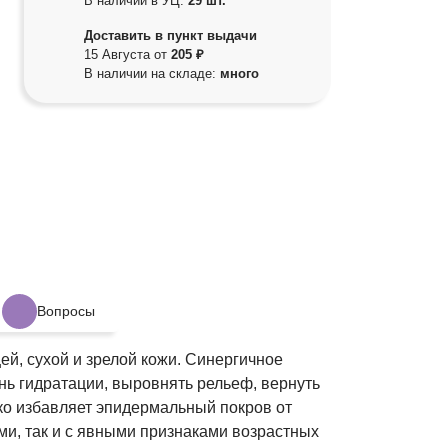
В наличии в УЦ:
29 шт.
Доставить в пункт выдачи
15 Августа от
205 ₽
В наличии на складе:
много
Вопросы
й, сухой и зрелой кожи. Синергичное
нь гидратации, выровнять рельеф, вернуть
ко избавляет эпидермальный покров от
ми, так и с явными признаками возрастных