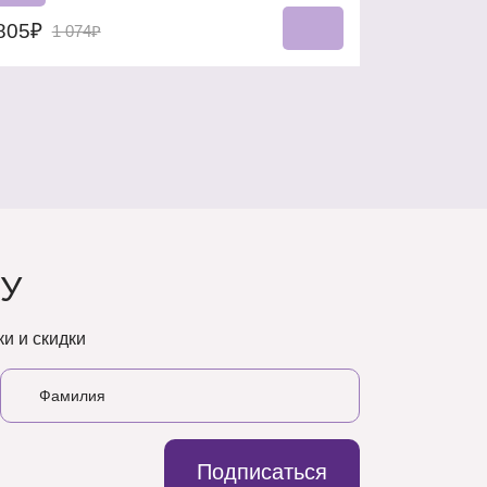
805₽
1 074₽
У
и и скидки
Подписаться