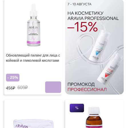
Обновляющий пилинг для лица с
койевой и гликолевой кислотами
- 25%
609₽
456₽
%