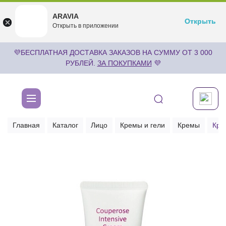
ARAVIA
ARAVIA
Открыть
Открыть
undefined
Открыть в приложении
Бесплатноru.aravia.new
💜БЕСПЛАТНАЯ ДОСТАВКА ЗАКАЗОВ НА СУММУ ОТ 3 000
РУБЛЕЙ.
ЗА ПОКУПКАМИ
💜
Главная
Каталог
Лицо
Кремы и гели
Кремы
Кре