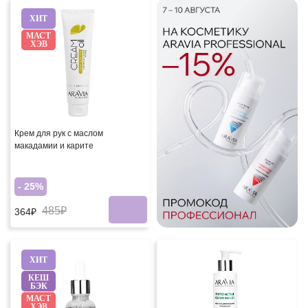
ХИТ
МАСТ
ХЭВ
Крем для рук с маслом
макадамии и карите
- 25%
485₽
364₽
ХИТ
КЕШ
БЭК
МАСТ
ХЭВ