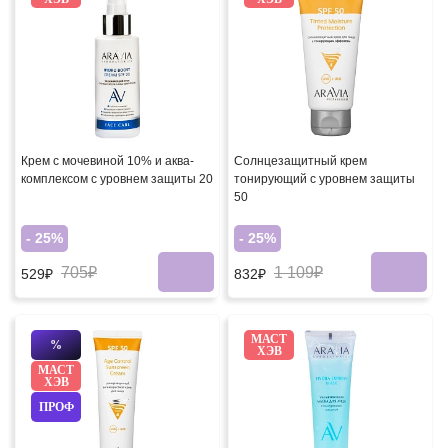
Крем с мочевиной 10% и аква-
Солнцезащитный крем
комплексом с уровнем защиты 20
тонирующий с уровнем защиты
50
- 25%
- 25%
705₽
1 109₽
529₽
832₽
МАСТ
%
ХЭВ
МАСТ
ХЭВ
ПРОФ