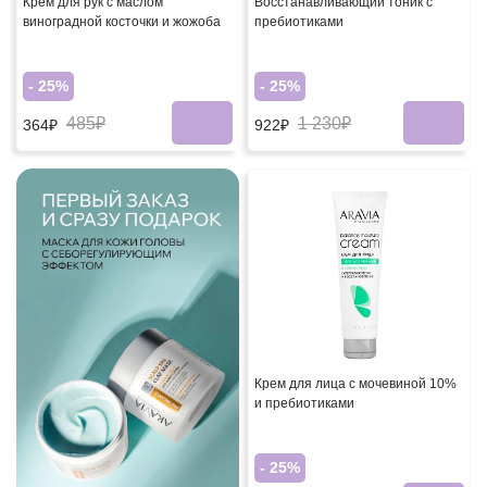
Крем для рук с маслом
Восстанавливающий тоник с
виноградной косточки и жожоба
пребиотиками
- 25%
- 25%
485₽
1 230₽
364₽
922₽
Крем для лица с мочевиной 10%
и пребиотиками
- 25%