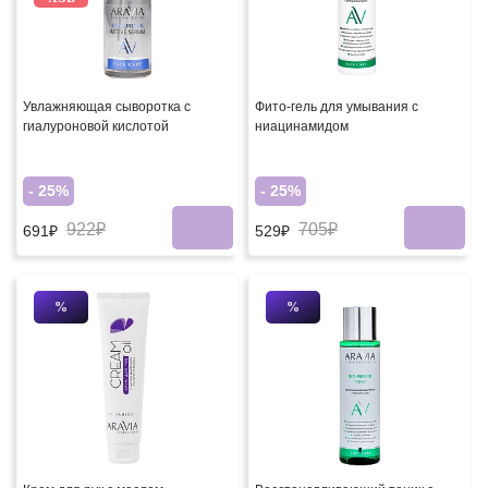
Увлажняющая сыворотка с
Фито-гель для умывания с
гиалуроновой кислотой
ниацинамидом
- 25%
- 25%
922₽
705₽
691₽
529₽
%
%