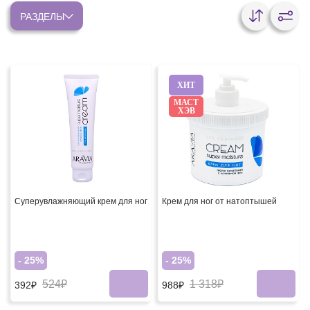
РАЗДЕЛЫ
ХИТ
МАСТ
ХЭВ
Суперувлажняющий крем для ног
Крем для ног от натоптышей
- 25%
- 25%
524₽
1 318₽
392₽
988₽