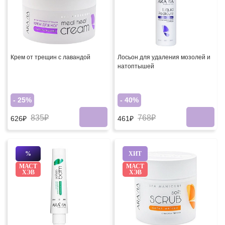
Крем от трещин с лавандой
Лосьон для удаления мозолей и
натоптышей
- 25%
- 40%
835₽
768₽
626₽
461₽
%
ХИТ
МАСТ
МАСТ
ХЭВ
ХЭВ