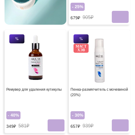
- 25%
905₽
679₽
%
%
МАСТ
ХЭВ
Ремувер для удаления кутикулы
Пенка-размягчитель с мочевиной
(20%)
- 40%
- 30%
581₽
939₽
349₽
657₽