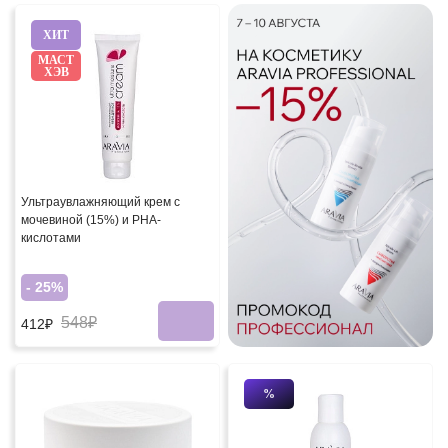
ХИТ
МАСТ
ХЭВ
Ультраувлажняющий крем с
мочевиной (15%) и PHA-
кислотами
- 25%
548₽
412₽
%