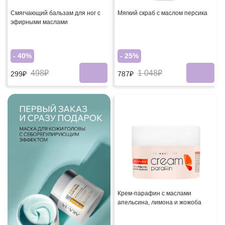
Смягчающий бальзам для ног с
Мягкий скраб с маслом персика
эфирными маслами
- 40%
- 25%
498₽
1 048₽
299₽
787₽
Крем-парафин с маслами
апельсина, лимона и жожоба