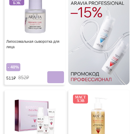
БЭК
Липосомальная сыворотка для
лица
- 40%
852₽
511₽
МАСТ
ХЭВ