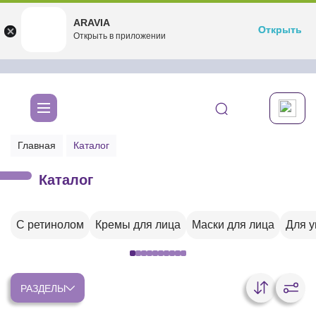
ARAVIA
ARAVIA
Открыть
Открыть
undefined
Открыть в приложении
Бесплатноru.aravia.new
Главная
Каталог
Каталог
С ретинолом
Кремы для лица
Маски для лица
Для 
РАЗДЕЛЫ