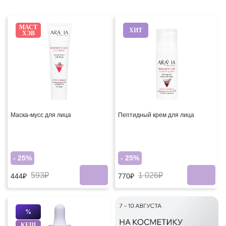
МАСТ
ХИТ
ХЭВ
Маска-мусс для лица
Пептидный крем для лица
- 25%
- 25%
593₽
1 026₽
444₽
770₽
%
КЕШ