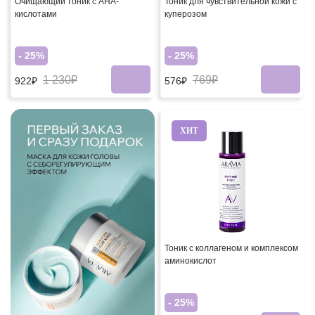
Очищающий тоник с AHA-
Тоник для чувствительной кожи с
кислотами
куперозом
- 25%
- 25%
1 230₽
769₽
922₽
576₽
ХИТ
Тоник с коллагеном и комплексом
аминокислот
- 25%