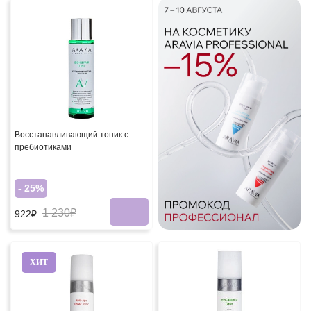
Восстанавливающий тоник с
пребиотиками
- 25%
1 230₽
922₽
ХИТ