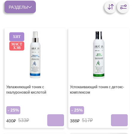
РАЗДЕЛЫ
ХИТ
МАСТ
ХЭВ
Увлажняющий тоник с
Успокаивающий тоник с детокс-
гиалуроновой кислотой
комплексом
- 25%
- 25%
533₽
517₽
400₽
388₽