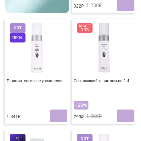
1 230₽
922₽
МАСТ
ХИТ
ХЭВ
ПРОФ
Тоник интенсивное увлажнение
Освежающий тоник-лосьон 2в1
- 25%
1 066₽
1 341₽
799₽
%
ХИТ