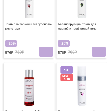
Тоник с янтарной и гиалуроновой
Балансирующий тоник для
кислотами
жирной и проблемной кожи
- 25%
- 25%
769₽
769₽
576₽
576₽
ХИТ
МАСТ
ХЭВ