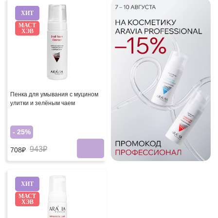
ХИТ
МАСТ
ХЭВ
Пенка для умывания с муцином
улитки и зелёным чаем
- 25%
943₽
708₽
ХИТ
МАСТ
ХЭВ