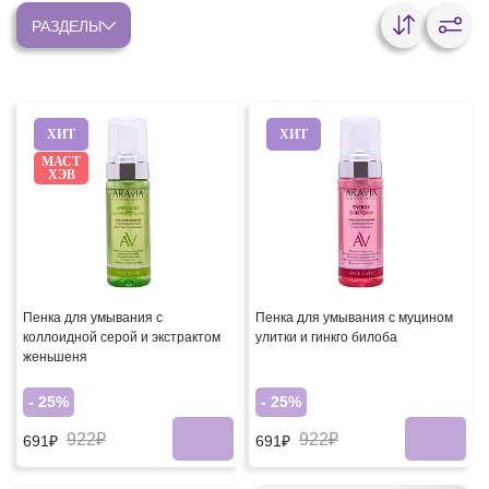
РАЗДЕЛЫ
ХИТ
ХИТ
МАСТ
ХЭВ
Пенка для умывания с
Пенка для умывания с муцином
коллоидной серой и экстрактом
улитки и гинкго билоба
женьшеня
- 25%
- 25%
922₽
922₽
691₽
691₽